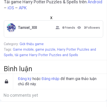
Tải game Harry Potter Puzzles & Spells trên
Android
–
iOS
–
APK
X
Tamiel_XIII
0
Friends
3
Followers
Category:
Giới thiệu game
Tags:
Game mobile
,
game puzzle
,
Harry Potter Puzzles and
Spells
,
tải game Harry Potter Puzzles and Spells
Bình luận
Đăng ký
hoặc
Đăng nhập
để tham gia thảo luận
chủ đề này.
No comments yet