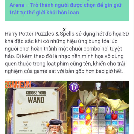
Arena – Trở thành người được chọn để gìn giữ
trật tự thế giới khỏi hỗn loạn
X
Harry Potter Puzzles & Spells sử dụng nét đồ họa 3D
khá đặc sắc khi có những hiệu ứng bung tỏa lúc
người chơi hoàn thành một chuỗi combo nối tuyệt
hảo. Đi kèm theo đó là nhạc nền minh họa vô cùng
quen thuộc trong loạt phim cùng tên, khiến cho trải
nghiệm của game sát với bản gốc hơn bao giờ hết.