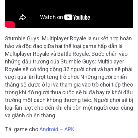
Stumble Guys: Multiplayer Royale là sự kết hợp hoàn
hảo và độc đáo giữa hai thể loại game hấp dẫn là
Multiplayer Royale và Battle Royale. Bước chân vào
những đấu trường của Stumble Guys: Multiplayer
Royale sẽ có tổng cộng 32 người chơi và bạn sẽ phải
vượt qua lần lượt từng trò chơi. Những người chiến
thắng sẽ được ở lại và tham gia vào trò chơi tiếp theo
trong khi đó người thua cuộc sẽ bị đá bay ra khỏi đấu
trường một cách không thương tiếc. Người chơi sẽ bị
loại lần lượt cho đến khi chỉ còn một người cuối cùng
và giành chiến thắng.
Tải game cho
Android
–
APK