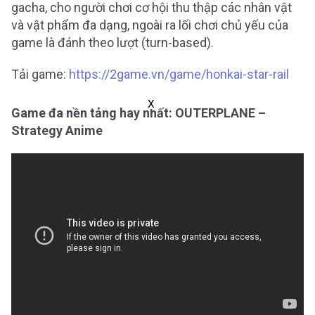
gacha, cho người chơi cơ hội thu thập các nhân vật
và vật phẩm đa dạng, ngoài ra lối chơi chủ yếu của
game là đánh theo lượt (turn-based).
Tải game:
https://2game.vn/game/honkai-star-rail
X
Game đa nền tảng hay nhất: OUTERPLANE –
Strategy Anime