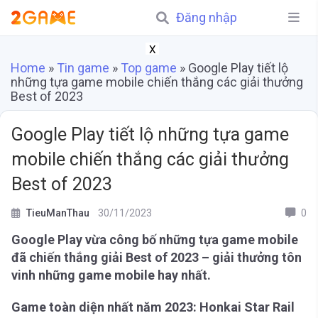
Đăng nhập
X
Home
»
Tin game
»
Top game
»
Google Play tiết lộ
những tựa game mobile chiến thắng các giải thưởng
Best of 2023
Google Play tiết lộ những tựa game
mobile chiến thắng các giải thưởng
Best of 2023
TieuManThau
30/11/2023
0
Google Play vừa công bố những tựa game mobile
đã chiến thắng giải Best of 2023 – giải thưởng tôn
vinh những game mobile hay nhất.
Game toàn diện nhất năm 2023: Honkai Star Rail