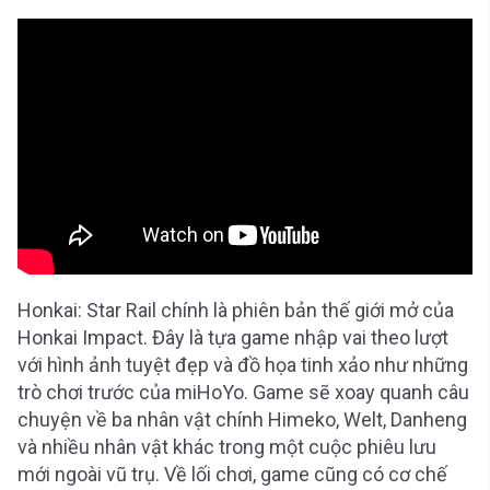
Honkai: Star Rail chính là phiên bản thế giới mở của
Honkai Impact. Đây là tựa game nhập vai theo lượt
với hình ảnh tuyệt đẹp và đồ họa tinh xảo như những
trò chơi trước của miHoYo. Game sẽ xoay quanh câu
chuyện về ba nhân vật chính Himeko, Welt, Danheng
và nhiều nhân vật khác trong một cuộc phiêu lưu
mới ngoài vũ trụ. Về lối chơi, game cũng có cơ chế