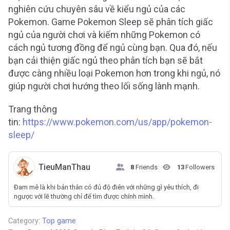
nghiên cứu chuyên sâu về kiểu ngủ của các
Pokemon. Game Pokemon Sleep sẽ phân tích giấc
ngủ của người chơi và kiếm những Pokemon có
cách ngủ tương đồng để ngủ cùng bạn. Qua đó, nếu
bạn cải thiện giấc ngủ theo phân tích bạn sẽ bắt
được càng nhiều loại Pokemon hơn trong khi ngủ, nó
giúp người chơi hướng theo lối sống lành mạnh.
Trang thông
tin:
https://www.pokemon.com/us/app/pokemon-
sleep/
TieuManThau
8
Friends
13
Followers
Đam mê là khi bản thân có đủ độ điên với những gì yêu thích, đi
ngược với lẽ thường chỉ để tìm được chính mình.
Category:
Top game