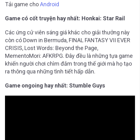
Tải game cho
Android
Game có cốt truyện hay nhất: Honkai: Star Rail
Các ứng cử viên sáng giá khác cho giải thưởng này
còn có Down in Bermuda, FINAL FANTASY VII EVER
CRISIS, Lost Words: Beyond the Page,
MementoMori: AFKRPG. Đây đều là những tựa game
khiến người chơi chìm đắm trong thế giới mà họ tạo
ra thông qua những tình tiết hấp dẫn.
Game ongoing hay nhất: Stumble Guys