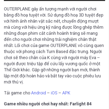
OUTERPLANE gây ấn tượng mạnh với người chơi
bằng đồ hoạ tuyệt vời. Sử dụng đồ hoạ 3D tuyệt đẹp
với hình ảnh nhân vật sắc nét, chuyển động mượt
mà cùng với hiệu ứng kỹ năng được lồng ghép thêm
những đoạn phim cắt cảnh hoành tráng sẽ mang
đến cho người chơi những trải nghiệm chân thật
nhất. Lối chơi của game OUTERPLANE vô cùng quen
thuộc với phong cách Turn Based đặc trưng. Người
chơi sẽ theo chân của K cùng với người máy Eva –
người được triệu tập để cứu lấy vương quốc ở một
Thế Giới khác. Gặp gỡ những người bạn mới, thành
lập một đội hoàn hảo và bắt tay vào cuộc phiêu lưu
mới thú vị.
Tải game cho
Android
–
iOS
–
APK
Game nhiều người chơi hay nhất: Farlight 84