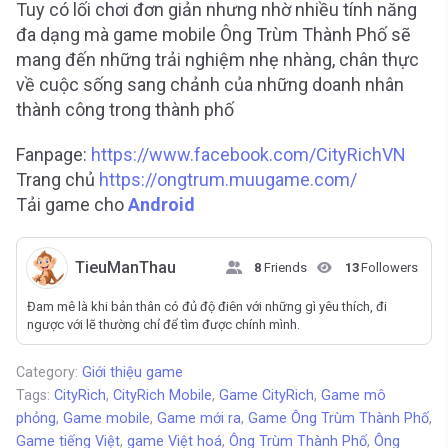
Tuy có lối chơi đơn giản nhưng nhờ nhiều tính năng
đa dạng mà game mobile Ông Trùm Thành Phố sẽ
mang đến những trải nghiệm nhẹ nhàng, chân thực
về cuộc sống sang chảnh của những doanh nhân
thành công trong thành phố
Fanpage:
https://www.facebook.com/CityRichVN
Trang chủ
https://ongtrum.muugame.com/
Tải game cho
Android
TieuManThau
8
Friends
13
Followers
Đam mê là khi bản thân có đủ độ điên với những gì yêu thích, đi
ngược với lẽ thường chỉ để tìm được chính mình.
Category:
Giới thiệu game
Tags:
CityRich
,
CityRich Mobile
,
Game CityRich
,
Game mô
phỏng
,
Game mobile
,
Game mới ra
,
Game Ông Trùm Thành Phố
,
Game tiếng Việt
,
game Việt hoá
,
Ông Trùm Thành Phố
,
Ông