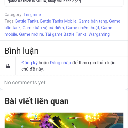
game ưa thích là MOBA, nhập vai, hành động.
Category:
Tin game
Tags:
Battle Tanks
,
Battle Tanks Mobile
,
Game bắn tăng
,
Game
bắn tank
,
Game bảo vệ cứ điểm
,
Game chiến thuật
,
Game
mobile
,
Game mới ra
,
Tải game Battle Tanks
,
Wargaming
Bình luận
Đăng ký
hoặc
Đăng nhập
để tham gia thảo luận
chủ đề này.
No comments yet
Bài viết liên quan