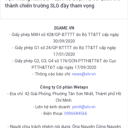
thành chiến trường SLG đầy tham vọng
2GAME.VN
- Giấy phép MXH số 428/GP-BTTTT do Bộ TT&TT cấp ngày
30/09/2020
- Giấy phép G1 số 24/GP-BTTTT do Bộ TT&TT cấp ngày
17/01/2020
- Giấy phép G2, G3, G4 số 174/GCN-PTTH&TTĐT do Cục
PTTH&TTĐT cấp ngày 17/09/2020
- Thông cáo báo chí:
news@xtv.vn
Công ty Cổ phần Wetaps
- Địa chỉ: 42 Giải Phóng, Phường Tân Sơn Nhất, Thành phố Hồ
Chí Minh.
- Liên hệ kinh doanh:
yentt@xtv.vn
- Điện thoại:
0906684566
- Người chịu trách nhiệm nội dung: Ông Nguyễn Công Nguyên