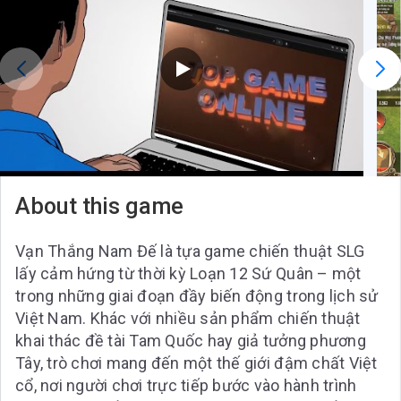
About this game
Vạn Thắng Nam Đế là tựa game chiến thuật SLG
lấy cảm hứng từ thời kỳ Loạn 12 Sứ Quân – một
trong những giai đoạn đầy biến động trong lịch sử
Việt Nam. Khác với nhiều sản phẩm chiến thuật
khai thác đề tài Tam Quốc hay giả tưởng phương
Tây, trò chơi mang đến một thế giới đậm chất Việt
cổ, nơi người chơi trực tiếp bước vào hành trình