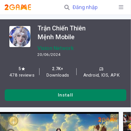
Đăng nhập
Trận Chiến Thiên
Mệnh Mobile
Vision Network
20/06/2024
5
2.7K+
star
devices
478 reviews
Downloads
Android, IOS, APK
Install