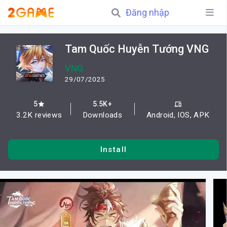
Đăng nhập
Tam Quốc Huyễn Tướng VNG
VNG
29/07/2025
5
5.5K+
star
devices
3.2K reviews
Downloads
Android, IOS, APK
Install