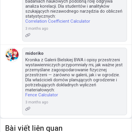
badaniach naukowych podobną rolę odgrywa
analiza korelacji. Dla studentów i analityków
szukających niezawodnego narzędzia do obliczeń
statystycznych:
Correlation Coefficient Calculator
3 months ago
midoriko
Kronika z Galerii Bielskiej BWA i opisy przestrzeni
wystawienniczych przypomniały mi, jak ważne jest
przemyślane zagospodarowanie fizycznej
przestrzeni — zarówno w galerii, jak i w ogrodzie.
Dla właścicieli domów planujących ogrodzenie i
potrzebujących dokładnych wyliczeń
materiałowych:
Fence Calculator
3 months ago
Bài viết liên quan