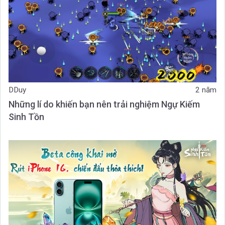
Một điểm khác biệt khiến game Ngự Kiếm Sinh
Tồn Mobile trở nên nổi bật chính là người chơi tu
tiên và phát triển nhân vật của mình. Game sẽ có 3
nhân vật tiên hiệp với lối chơi khác nhau hoàn toàn,
người chơi có thể hóa thân thành Kiếm Tiên vạn
người mê, hoặc trở thành Quân Vương dũng mãnh
DDuy
2 năm
với dàn kỹ năng mãnh mẽ. Thậm chí người chơi
Những lí do khiến bạn nên trải nghiệm Ngự Kiếm
còn có thể trở thành Đạo Sĩ với bộ kỹ năng thiên
Sinh Tồn
biến vạn hóa.
Tuy nhiên, điểm nhấn ấn tượng nhất của game
Ngự Kiếm Sinh Tồn chính là phần đồ họa được
thiết kế theo phong cách thủy mặc tiên hiệp ấn
tượng. Người chơi có thể gặp gỡ và khám phá một
thế giới đẹp như tranh vẽ trên nền đồ họa 2D đặc
sắc. Cùng với đó là hơn 10000 loại quái vật khác
nhau để người chơi có thể thỏa thích chiến đấu