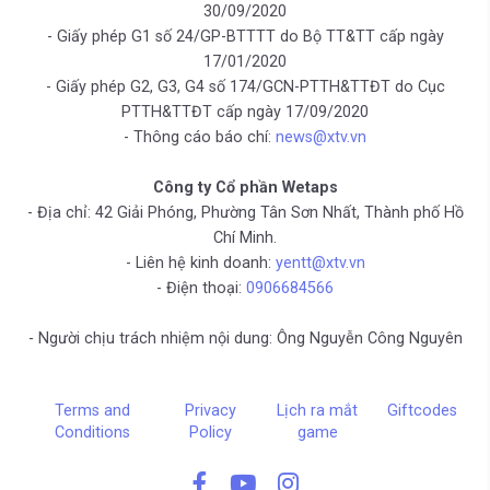
30/09/2020
- Giấy phép G1 số 24/GP-BTTTT do Bộ TT&TT cấp ngày
17/01/2020
- Giấy phép G2, G3, G4 số 174/GCN-PTTH&TTĐT do Cục
PTTH&TTĐT cấp ngày 17/09/2020
- Thông cáo báo chí:
news@xtv.vn
Công ty Cổ phần Wetaps
- Địa chỉ: 42 Giải Phóng, Phường Tân Sơn Nhất, Thành phố Hồ
Chí Minh.
- Liên hệ kinh doanh:
yentt@xtv.vn
- Điện thoại:
0906684566
- Người chịu trách nhiệm nội dung: Ông Nguyễn Công Nguyên
Terms and
Privacy
Lịch ra mắt
Giftcodes
Conditions
Policy
game