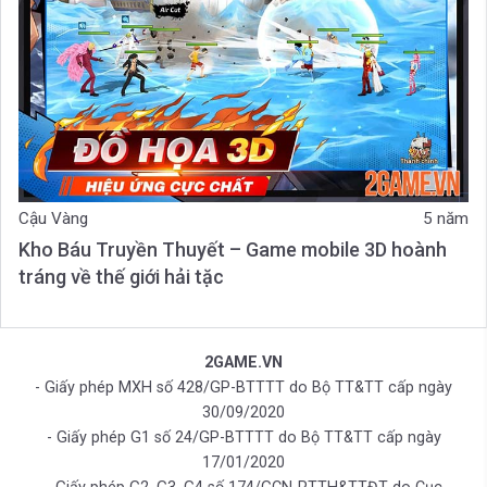
Cậu Vàng
5 năm
Kho Báu Truyền Thuyết – Game mobile 3D hoành
tráng về thế giới hải tặc
2GAME.VN
- Giấy phép MXH số 428/GP-BTTTT do Bộ TT&TT cấp ngày
30/09/2020
- Giấy phép G1 số 24/GP-BTTTT do Bộ TT&TT cấp ngày
17/01/2020