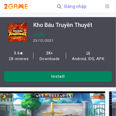
Đăng nhập
Kho Báu Truyền Thuyết
GOSU
23/12/2021
3.6
2K+
star
devices
28 reviews
Downloads
Android, IOS, APK
Install