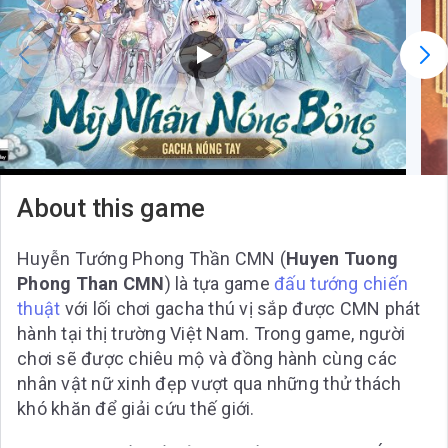
About this game
Huyễn Tướng Phong Thần CMN (
Huyen Tuong
Phong Than CMN
) là tựa game
đấu tướng chiến
thuật
với lối chơi gacha thú vị sắp được CMN phát
hành tại thị trường Việt Nam. Trong game, người
chơi sẽ được chiêu mộ và đồng hành cùng các
nhân vật nữ xinh đẹp vượt qua những thử thách
khó khăn để giải cứu thế giới.