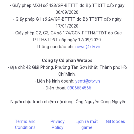
- Giấy phép MXH số 428/GP-BTTTT do Bộ TT&TT cấp ngày
30/09/2020
- Giấy phép G1 số 24/GP-BTTTT do Bộ TT&TT cấp ngày
17/01/2020
- Giấy phép G2, G3, G4 số 174/GCN-PTTH&TTĐT do Cục
PTTH&TTĐT cấp ngày 17/09/2020
- Thông cáo báo chí:
news@xtv.vn
Công ty Cổ phần Wetaps
- Địa chỉ: 42 Giải Phóng, Phường Tân Sơn Nhất, Thành phố Hồ
Chí Minh.
- Liên hệ kinh doanh:
yentt@xtv.vn
- Điện thoại:
0906684566
- Người chịu trách nhiệm nội dung: Ông Nguyễn Công Nguyên
Terms and
Privacy
Lịch ra mắt
Giftcodes
Conditions
Policy
game