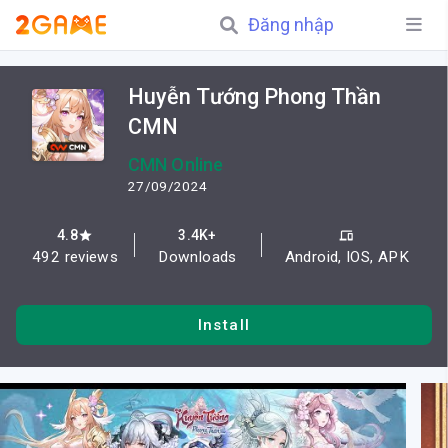
Đăng nhập
Huyễn Tướng Phong Thần
CMN
CMN Online
27/09/2024
4.8
3.4K+
star
devices
492 reviews
Downloads
Android, IOS, APK
Install