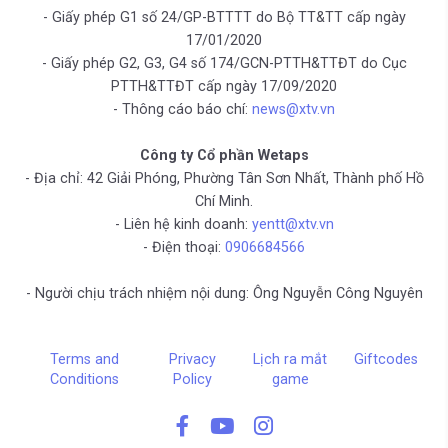
- Giấy phép G1 số 24/GP-BTTTT do Bộ TT&TT cấp ngày
17/01/2020
- Giấy phép G2, G3, G4 số 174/GCN-PTTH&TTĐT do Cục
PTTH&TTĐT cấp ngày 17/09/2020
- Thông cáo báo chí:
news@xtv.vn
Công ty Cổ phần Wetaps
- Địa chỉ: 42 Giải Phóng, Phường Tân Sơn Nhất, Thành phố Hồ
Chí Minh.
- Liên hệ kinh doanh:
yentt@xtv.vn
- Điện thoại:
0906684566
- Người chịu trách nhiệm nội dung: Ông Nguyễn Công Nguyên
Terms and
Privacy
Lịch ra mắt
Giftcodes
Conditions
Policy
game