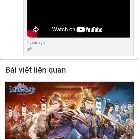
danh tướng nổi tiếng, game còn mang đến cho
người chơi những nhân vật “bất chợt” trong Tam
Quốc, góp phần khiến cho tựa game này trở nên đa
dạng và đặc sắc hơn trên nền đồ họa 2D đầy màu
sắc.
1 year ago
Bên cạnh lối chơi vượt ải theo cốt truyện Tam
Quốc, Danh Tướng Origin còn cho người chơi trải
nghiệm không ít hoạt động PvE và PvP trong
Bài viết liên quan
game. Từ các hoạt động phó bản quen thuộc hằng
ngày, cho tới những trận chiến đấu trường đầy kịch
tính. Đặc biệt game còn đề cao tính năng Bang Hội,
cho người chơi gặp gỡ và đồng hành cùng những
người bạn đáng tin cậy trong các hoạt động sự
kiện cực hấp dẫn.
Trang chủ:
https://dto.redfoxgames.vn/