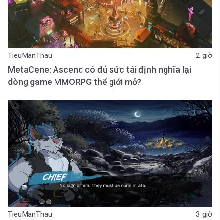
TieuManThau
2 giờ
MetaCene: Ascend có đủ sức tái định nghĩa lại
dòng game MMORPG thế giới mở?
TieuManThau
3 giờ