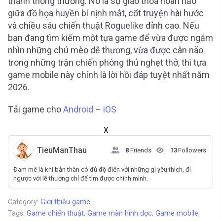
thành thông thường. Nó là sự giao thoa hoàn hảo
giữa đồ họa huyền bí nịnh mắt, cốt truyện hài hước
và chiều sâu chiến thuật Roguelike đỉnh cao. Nếu
bạn đang tìm kiếm một tựa game để vừa được ngắm
nhìn những chú mèo dễ thương, vừa được cân não
trong những trận chiến phòng thủ nghẹt thở, thì tựa
game mobile này chính là lời hồi đáp tuyệt nhất năm
2026.
Tải game cho
Android
–
iOS
X
TieuManThau
8
Friends
13
Followers
Đam mê là khi bản thân có đủ độ điên với những gì yêu thích, đi
ngược với lẽ thường chỉ để tìm được chính mình.
Category:
Giới thiệu game
Tags:
Game chiến thuật
,
Game màn hình dọc
,
Game mobile
,