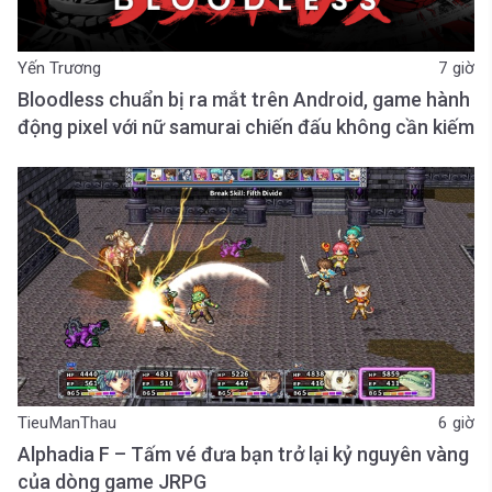
Yến Trương
7 giờ
Bloodless chuẩn bị ra mắt trên Android, game hành
động pixel với nữ samurai chiến đấu không cần kiếm
TieuManThau
6 giờ
Alphadia F – Tấm vé đưa bạn trở lại kỷ nguyên vàng
của dòng game JRPG