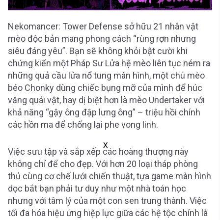
Nekomancer: Tower Defense sở hữu 21 nhân vật
mèo độc bản mang phong cách “rùng rợn nhưng
siêu đáng yêu”. Bạn sẽ không khỏi bật cười khi
chứng kiến một Pháp Sư Lửa hệ mèo liên tục ném ra
những quả cầu lửa nổ tung màn hình, một chú mèo
béo Chonky dùng chiếc bụng mỡ của mình để húc
văng quái vật, hay dị biệt hơn là mèo Undertaker với
khả năng “gậy ông đập lưng ông” – triệu hồi chính
các hồn ma để chống lại phe vong linh.
X
Việc sưu tập và sắp xếp các hoàng thượng này
không chỉ để cho đẹp. Với hơn 20 loại tháp phòng
thủ cùng cơ chế lưới chiến thuật, tựa game màn hình
dọc bắt bạn phải tư duy như một nhà toán học
nhưng với tâm lý của một con sen trung thành. Việc
tối đa hóa hiệu ứng hiệp lực giữa các hệ tộc chính là