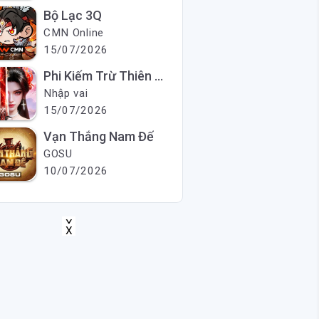
Bộ Lạc 3Q
CMN Online
15/07/2026
Phi Kiếm Trừ Thiên Ma
Nhập vai
15/07/2026
Vạn Thắng Nam Đế
GOSU
10/07/2026
X
X