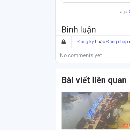
Tags:
Bình luận
Đăng ký
hoặc
Đăng nhập
No comments yet
Bài viết liên quan