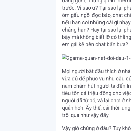
đáng gờm, những quán Interne
trước. Vì sao ư? Tại sao lại p
ôm gấu ngồi đọc báo, chat chi
nếu bạn coi những cái gì nhạy
chẳng hạn? Hay tại sao lại ph
bậy mà không biết lỡ có thằng
em gái kế bên chat bẩn bựa?
Mọi người bắt đầu thích ở nh
vừa đủ để phục vụ nhu cầu củ
nam châm hút người ta đến In
tiêu tốn cả triệu đồng cho vi
người đã từ bỏ, vả lại chơi ở n
quán hơn. Ấy thế, cái thời lun
trôi qua như vậy đấy.
Vậy giờ chúng ở đâu? Tuy khô