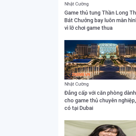
Nhật Cường
Game thủ tung Thần Long T
Bát Chưởng bay luôn màn hìn
vì lỡ chơi game thua
Nhật Cường
Đẳng cấp với căn phòng dành
cho game thủ chuyên nghiệp,
có tại Dubai