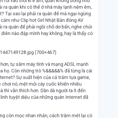
t rơi vào thời kì ế ẩm, quán không đông như
hải ra quán khi có thể ở nhà máy lạnh nệm êm,
t? Tại sao lại phải ra quán để mà ngại ngùng
 cảm như Clip hot Girl Nhật Bản đóng AV
ải ra quán để phải ngồi chỗ dơ bẩn, nghe chửi
 điên nào đập mình hay không, hay là thấy có
à hơn, tự sắm máy tính và mạng ADSL mạnh
a họ. Còn những trò %&&&&&% đã từng là cái
ternet? Sự xuất hiện của cả trăm tựa game,
ệc chơi nó, mệt mỏi cày cuốc khiến nhiều
hà thì vẫn thích hơn. Dần dà người ta ít đến
g linh tuyệt diệu của những quán Internet đã
ng còn mọc nhan nhản, cách trăm mét lại có