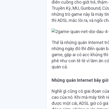
điên cuồng cho giới trẻ, thậm
Truyền Kỳ, MU, Gunbound, Cử
những trò game này là máy tí
thì ADSL mắc lòi ra, và ngồi ch
Thế là những quán Internet tr
những ngày đó thì đến quán b
game, gặp ai có acc khủng thì
phê như con tê tê vì làm ăn c
quán cả.
Những quán Internet bây giờ
Nghề gì cũng có giai đọan của 
cao của nó. Khi mà máy tính r
được một cái, ADSL giờ có giá