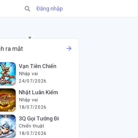
Đăng nhập
X
arrow_forward
ch ra mắt
Vạn Tiên Chiến
Nhập vai
24/07/2026
Nhật Luân Kiếm
Nhập vai
18/07/2026
3Q Gọi Tướng Đi
Chiến thuật
18/07/2026