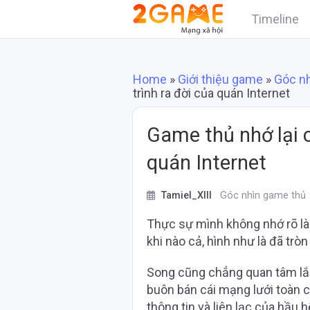
Timeline
Home
»
Giới thiệu game
»
Góc n
trình ra đời của quán Internet
Game thủ nhớ lại c
quán Internet
Tamiel_XIII
Góc nhìn game thủ
Thực sự mình không nhớ rõ là
khi nào cả, hình như là đã tr
Song cũng chẳng quan tâm lắ
buôn bán cái mạng lưới toàn 
thông tin và liên lạc của hầu 