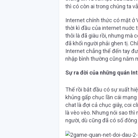
thì có còn ai trong chúng ta 
Internet chính thức có mặt ở
thời kì đầu của internet nuớc 
thôi là đã giàu rồi, nhưng mà 
đã khối người phải ghen tị. C
Internet chẳng thể đến tay đ
nhập bình thường cũng nằm m
Sự ra đời của những quán In
Thế rồi bắt đầu có sự xuất h
khủng gấp chục lần cái mạng qu
chat là đợi cả chục giây, coi 
là vèo vèo. Nhưng nói sao thì 
người, dù cũng đã có số đông