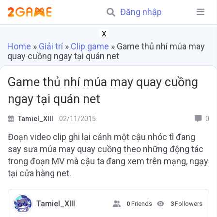
Đăng nhập
X
Home
»
Giải trí
»
Clip game
»
Game thủ nhí múa may
quay cuồng ngay tại quán net
Game thủ nhí múa may quay cuồng
ngay tại quán net
Tamiel_XIII
02/11/2015
0
Đoạn video clip ghi lại cảnh một cậu nhóc tì đang
say sưa múa may quay cuồng theo những động tác
trong đoạn MV mà cậu ta đang xem trên mạng, ngạy
tại cửa hàng net.
Tamiel_XIII
0
Friends
3
Followers