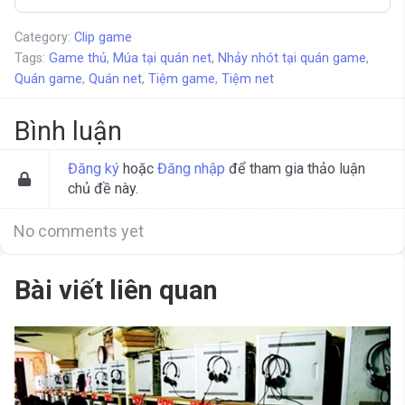
Category:
Clip game
Tags:
Game thủ
,
Múa tại quán net
,
Nhảy nhót tại quán game
,
Quán game
,
Quán net
,
Tiệm game
,
Tiệm net
Bình luận
Đăng ký
hoặc
Đăng nhập
để tham gia thảo luận
chủ đề này.
No comments yet
Bài viết liên quan