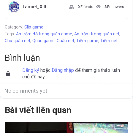
Tamiel_XIII
0
Friends
3
Followers
Category:
Clip game
Tags:
Ăn trộm đồ trong quán game
,
Ăn trộm trong quán net
,
Chủ quán net
,
Quán game
,
Quán net
,
Tiệm game
,
Tiệm net
Bình luận
Đăng ký
hoặc
Đăng nhập
để tham gia thảo luận
chủ đề này.
No comments yet
Bài viết liên quan