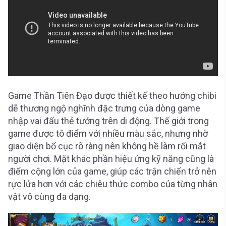
Game Thần Tiên Đạo được thiết kế theo hướng chibi
dễ thương ngộ nghĩnh đặc trưng của dòng game
nhập vai đấu thẻ tướng trên di động. Thế giới trong
game được tô điểm với nhiều màu sắc, nhưng nhờ
giao diện bố cục rõ ràng nên không hề làm rối mắt
người chơi. Mặt khác phần hiệu ứng kỹ năng cũng là
điểm cộng lớn của game, giúp các trận chiến trở nên
rực lửa hơn với các chiêu thức combo của từng nhân
vật vô cùng đa dạng.