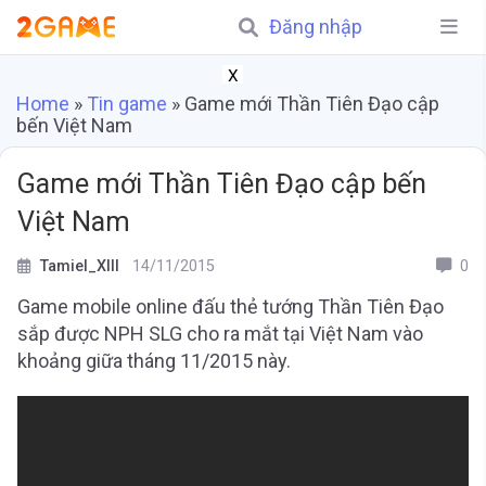
Đăng nhập
X
Home
»
Tin game
»
Game mới Thần Tiên Đạo cập
bến Việt Nam
Game mới Thần Tiên Đạo cập bến
Việt Nam
Tamiel_XIII
14/11/2015
0
Game mobile online đấu thẻ tướng Thần Tiên Đạo
sắp được NPH SLG cho ra mắt tại Việt Nam vào
khoảng giữa tháng 11/2015 này.