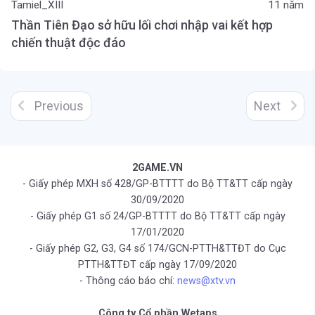
Tamiel_XIII
11 năm
Thần Tiên Đạo sở hữu lối chơi nhập vai kết hợp
chiến thuật độc đáo
Previous
Next
2GAME.VN
- Giấy phép MXH số 428/GP-BTTTT do Bộ TT&TT cấp ngày
30/09/2020
- Giấy phép G1 số 24/GP-BTTTT do Bộ TT&TT cấp ngày
17/01/2020
- Giấy phép G2, G3, G4 số 174/GCN-PTTH&TTĐT do Cục
PTTH&TTĐT cấp ngày 17/09/2020
- Thông cáo báo chí:
news@xtv.vn
Công ty Cổ phần Wetaps