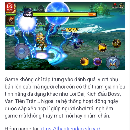
Game không chỉ tập trung vào đánh quái vượt phụ
bản lên cấp mà người chơi còn có thể tham gia nhiều
tính năng đa dạng khác như Lôi Đài, Kích đấu Boss,
Vạn Tiên Trận… Ngoài ra hệ thống hoạt động ngày
được sắp xếp hợp lí giúp người chơi trải nghiệm
game mà không thấy mệt mỏi hay nhàm chán.
Hóng game tại
https://thantiendao.slg.vn/