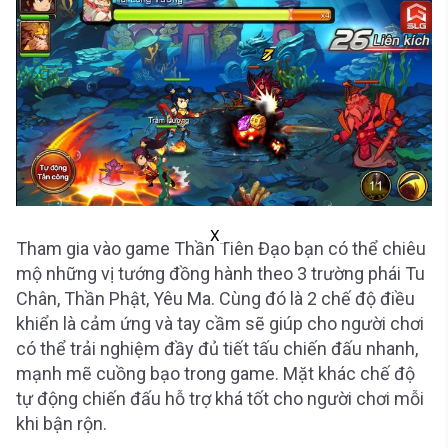
X
Tham gia vào game Thần Tiên Đạo bạn có thể chiêu
mộ những vị tướng đồng hành theo 3 trường phái Tu
Chân, Thần Phật, Yêu Ma. Cùng đó là 2 chế độ điều
khiển là cảm ứng và tay cầm sẽ giúp cho người chơi
có thể trải nghiệm đầy đủ tiết tấu chiến đấu nhanh,
mạnh mẽ cuồng bạo trong game. Mặt khác chế độ
tự động chiến đấu hỗ trợ khá tốt cho người chơi mỗi
khi bận rộn.