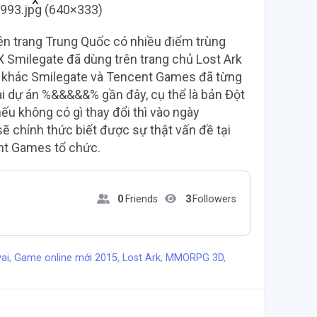
X
rên trang Trung Quốc có nhiều điểm trùng
 Smilegate đã dùng trên trang chủ Lost Ark
t khác Smilegate và Tencent Games đã từng
ài dự án %&&&&&% gần đây, cụ thể là bản Đột
ếu không có gì thay đổi thì vào ngày
sẽ chính thức biết được sự thật vấn đề tại
t Games tổ chức.
0
Friends
3
Followers
ai
,
Game online mới 2015
,
Lost Ark
,
MMORPG 3D
,