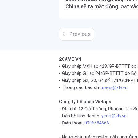
China sẽ ra mắt đồng loạt và
Previous
2GAME.VN
- Giấy phép MXH số 428/GP-BTTTT do
- Giấy phép G1 số 24/GP-BTTTT do Bộ
- Giấy phép G2, G3, G4 số 174/GCN-
- Thông cáo báo chí:
news@xtv.vn
Công ty Cổ phần Wetaps
- Địa chỉ: 42 Giải Phóng, Phường Tân S
- Liên hệ kinh doanh:
yentt@xtv.vn
- Điện thoại:
0906684566
- Người chịu trách nhiệm nội dung: Ô