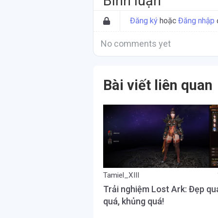
Bình luận
Đăng ký
hoặc
Đăng nhập
No comments yet
Bài viết liên quan
Tamiel_XIII
Trải nghiệm Lost Ark: Đẹp qu
quá, khủng quá!