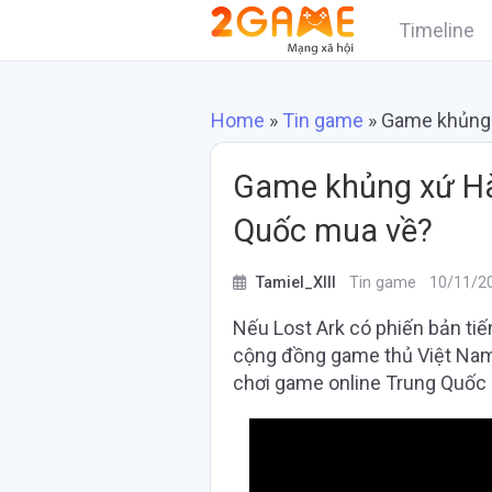
Timeline
Home
»
Tin game
»
Game khủng 
Game khủng xứ Hà
Quốc mua về?
Tamiel_XIII
Tin game
10/11/2
Nếu Lost Ark có phiến bản tiến
cộng đồng game thủ Việt Nam.
chơi game online Trung Quốc 