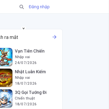
Đăng nhập
X
arrow_forward
ch ra mắt
Vạn Tiên Chiến
Nhập vai
24/07/2026
Nhật Luân Kiếm
Nhập vai
18/07/2026
3Q Gọi Tướng Đi
Chiến thuật
18/07/2026