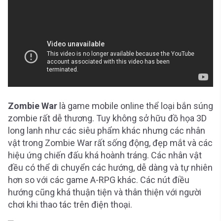
Zombie War
là game mobile online thể loại bắn súng
zombie rất dễ thương. Tuy không sở hữu đồ họa 3D
long lanh như các siêu phẩm khác nhưng các nhân
vật trong Zombie War rất sống động, đẹp mắt và các
hiệu ứng chiến đấu khá hoành tráng. Các nhân vật
đều có thể di chuyển các hướng, dễ dàng và tự nhiên
hơn so với các game A-RPG khác. Các nút điều
hướng cũng khá thuận tiện và thân thiện với người
chơi khi thao tác trên điện thoại.