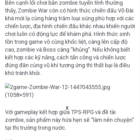
Bên cạnh lối chơi bắn zombie tuyến tính thường
thấy, Zombie War còn có hình thức chiến đấu Võ Đài
khá mới lạ cùng hàng trăm loại súng phù hợp với các
chiến lược, địa hình chiến đấu khác nhau khiến người
chơi luôn có động lực để khám phá. Hình thức sinh
tồn trong game vô cùng khốc liệt, càng lên cấp độ
cao, zombie và Boss càng “khủng”. Nếu không biết
kết hợp các kỹ năng, cách tấn công và chiến lược
đúng đắn cùng vũ khí tương ứng thì thất bại là điều
khó tránh khỏi.
X
Với gameplay kết hợp giữa TPS-RPG và đề tài
zombie, sản phẩm này hứa hẹn sẽ “làm nên chuyện”
tại thị trường trong nước.