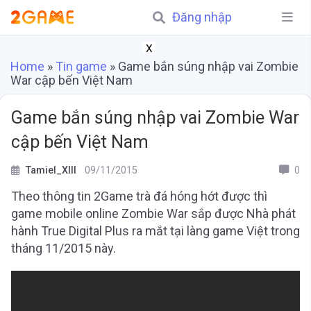
Đăng nhập
X
Home
»
Tin game
»
Game bắn súng nhập vai Zombie
War cập bến Việt Nam
Game bắn súng nhập vai Zombie War
cập bến Việt Nam
Tamiel_XIII
09/11/2015
0
Theo thông tin 2Game trà đá hóng hớt được thì
game mobile online Zombie War sắp được Nhà phát
hành True Digital Plus ra mắt tại làng game Việt trong
tháng 11/2015 này.