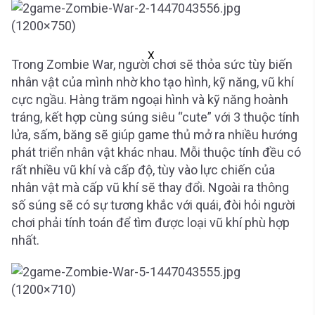
X
Trong Zombie War, người chơi sẽ thỏa sức tùy biến
nhân vật của mình nhờ kho tạo hình, kỹ năng, vũ khí
cực ngầu. Hàng trăm ngoại hình và kỹ năng hoành
tráng, kết hợp cùng súng siêu “cute” với 3 thuộc tính
lửa, sấm, băng sẽ giúp game thủ mở ra nhiều hướng
phát triển nhân vật khác nhau. Mỗi thuộc tính đều có
rất nhiều vũ khí và cấp độ, tùy vào lực chiến của
nhân vật mà cấp vũ khí sẽ thay đổi. Ngoài ra thông
số súng sẽ có sự tương khắc với quái, đòi hỏi người
chơi phải tính toán để tìm được loại vũ khí phù hợp
nhất.