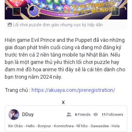
Lối chơi puzzle đơn giản nhưng cực kỳ hấp dẫn
Hiện game Evil Prince and the Puppet đã vào những
giai đoạn phát triển cuối cùng và đang mở đăng ký
trước trên cả 2 nền tảng mobile tại Nhật Bản. Nếu
bạn là một game thủ yêu thích lối chơi puzzle hay
đam mê đồ họa anime thì đây sẽ là cái tên dành cho
bạn trong năm 2024 này.
Trang chủ :
https://akuaya.com/preregistration/
X
DDuy
6
Friends
11
Followers
Xin Chào - Hello - Bonjour - Konnichiwa - Nῖ hᾶo - Sawasdee - Hola