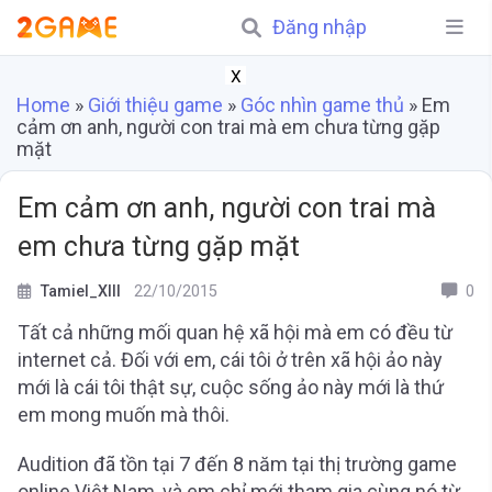
Đăng nhập
X
Home
»
Giới thiệu game
»
Góc nhìn game thủ
»
Em
cảm ơn anh, người con trai mà em chưa từng gặp
mặt
Em cảm ơn anh, người con trai mà
em chưa từng gặp mặt
Tamiel_XIII
22/10/2015
0
Tất cả những mối quan hệ xã hội mà em có đều từ
internet cả. Đối với em, cái tôi ở trên xã hội ảo này
mới là cái tôi thật sự, cuộc sống ảo này mới là thứ
em mong muốn mà thôi.
Audition đã tồn tại 7 đến 8 năm tại thị trường game
online Việt Nam, và em chỉ mới tham gia cùng nó từ