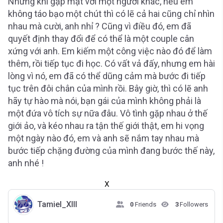
Nhưng khi gặp mặt với một người khác, nếu em
không táo bạo một chút thì có lẽ cả hai cũng chỉ nhìn
nhau mà cười, anh nhỉ ? Cũng vì điều đó, em đã
quyết định thay đổi để có thể là một couple cân
xứng với anh. Em kiếm một công việc nào đó để làm
thêm, rồi tiếp tục đi học. Có vất vả đấy, nhưng em hài
lòng vì nó, em đã có thể dũng cảm mà bước đi tiếp
tục trên đôi chân của mình rồi. Bây giờ, thì có lẽ anh
hãy tự hào mà nói, bạn gái của mình không phải là
một đứa vô tích sự nữa đâu. Vô tình gặp nhau ở thế
giới ảo, và kéo nhau ra tận thế giới thật, em hi vọng
một ngày nào đó, em và anh sẽ nắm tay nhau mà
bước tiếp chặng đường của mình đang bước thế này,
anh nhé !
X
Tamiel_XIII
0
Friends
3
Followers