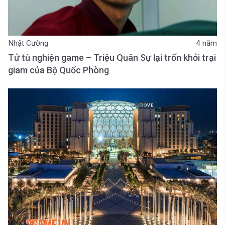
Nhật Cường
4 năm
Tử tù nghiện game – Triệu Quân Sự lại trốn khỏi trại
giam của Bộ Quốc Phòng