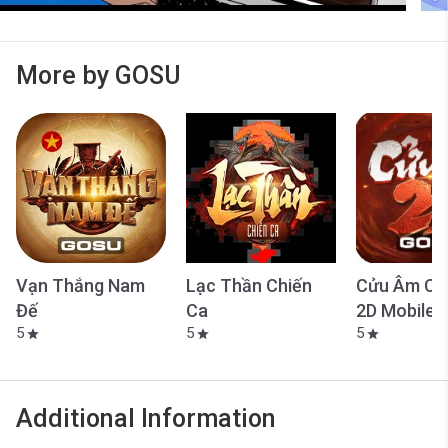
More by GOSU
Vạn Thắng Nam
Lạc Thần Chiến
Cửu Âm Ch
Đế
Ca
2D Mobile
5
5
5
star
star
star
Additional Information