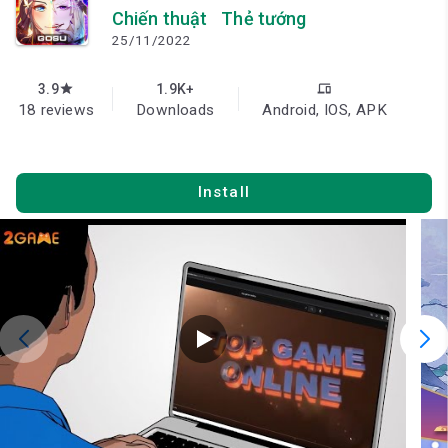
Chiến thuật
Thẻ tướng
25/11/2022
3.9
1.9K+
star
devices
18 reviews
Downloads
Android, IOS, APK
Install