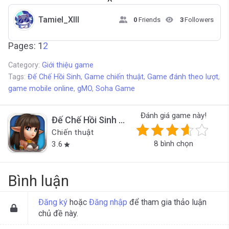
Tamiel_XIII
0
Friends
3
Followers
Pages:
1
2
Category:
Giới thiệu game
Tags:
Đế Chế Hồi Sinh
,
Game chiến thuật
,
Game đánh theo lượt
,
game mobile online
,
gMO
,
Soha Game
Đánh giá game này!
Đế Chế Hồi Sinh
*Đã đóng cửa*
Chiến thuật
8 bình chọn
3.6
star
Bình luận
Đăng ký
hoặc
Đăng nhập
để tham gia thảo luận
chủ đề này.