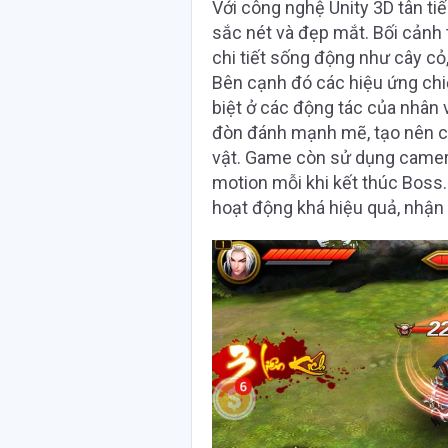
Với công nghệ Unity 3D tân t
sắc nét và đẹp mắt. Bối cảnh
chi tiết sống động như cây cỏ
Bên cạnh đó các hiệu ứng chi
biệt ở các động tác của nhân 
đòn đánh mạnh mẽ, tạo nên c
vật. Game còn sử dụng camera
motion mỗi khi kết thúc Boss
hoạt động khá hiệu quả, nhận 