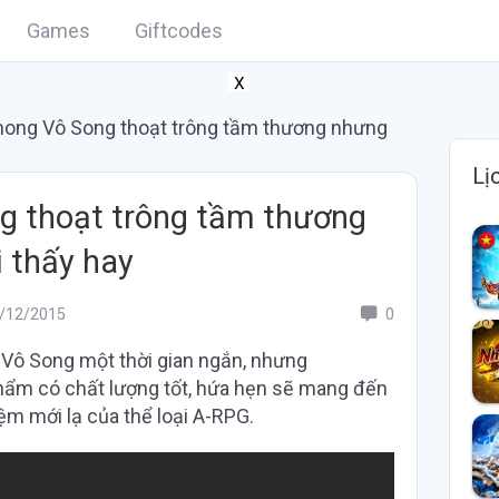
Games
Giftcodes
X
hong Vô Song thoạt trông tầm thương nhưng
Lị
g thoạt trông tầm thương
i thấy hay
/12/2015
0
 Vô Song một thời gian ngắn, nhưng
hẩm có chất lượng tốt, hứa hẹn sẽ mang đến
ệm mới lạ của thể loại A-RPG.