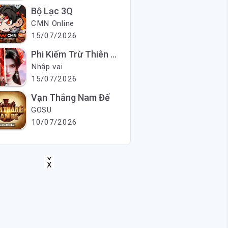
Bộ Lạc 3Q
CMN Online
15/07/2026
Phi Kiếm Trừ Thiên Ma
Nhập vai
15/07/2026
Vạn Thắng Nam Đế
GOSU
10/07/2026
X
X