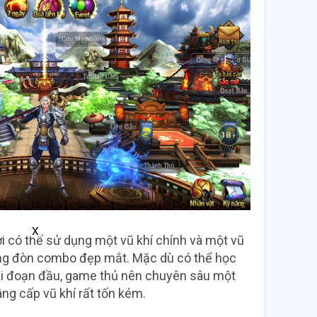
X
i có thể sử dụng một vũ khí chính và một vũ
ững đòn combo đẹp mắt. Mặc dù có thể học
ai đoạn đầu, game thủ nên chuyên sâu một
nâng cấp vũ khí rất tốn kém.