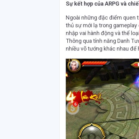
Sự kết hợp của ARPG và chiế
Ngoài những đặc điểm quen 
thủ sự mới lạ trong gameplay 
nhập vai hành động và thể loại
Thông qua tính năng Danh Tướn
nhiều võ tướng khác nhau để h