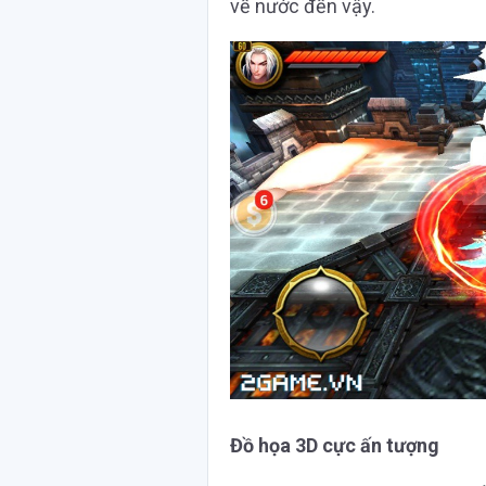
về nước đến vậy.
Đồ họa 3D cực ấn tượng