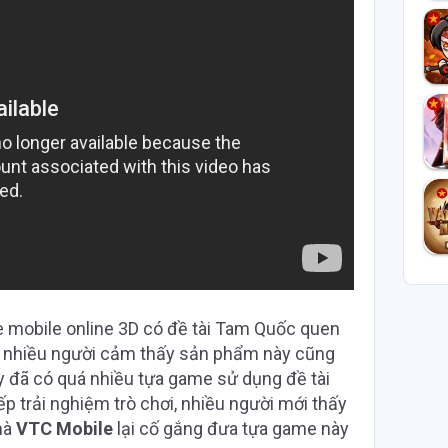
 mobile online 3D có đề tài Tam Quốc quen
ẽ nhiều người cảm thấy sản phẩm này cũng
ay đã có quá nhiều tựa game sử dụng đề tài
iếp trải nghiệm trò chơi, nhiều người mới thấy
mà
VTC Mobile
lại cố gắng đưa tựa game này