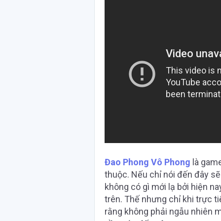
Đao Phong Vô Phong
là game
thuộc. Nếu chỉ nói đến đây s
không có gì mới lạ bởi hiện n
trên. Thế nhưng chỉ khi trực t
rằng không phải ngẫu nhiên 