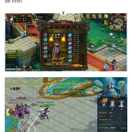
dễ nhìn.
X