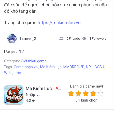
đặc sắc để người chơi thỏa sức chinh phục với cấp
độ khó tăng dần.
Trang chủ game
https://makiemluc.vn
Tamiel_XIII
0
Friends
3
Followers
Pages:
1
2
Category:
Giới thiệu game
Tags:
Game nhập vai
,
Ma Kiếm Lục
,
MMORPG 2D
,
NPH GOSU
,
Webgame
Đánh giá game này!
Ma Kiếm Lục
*Đã đóng cửa*
Nhập vai
31 bình chọn
4.2
star