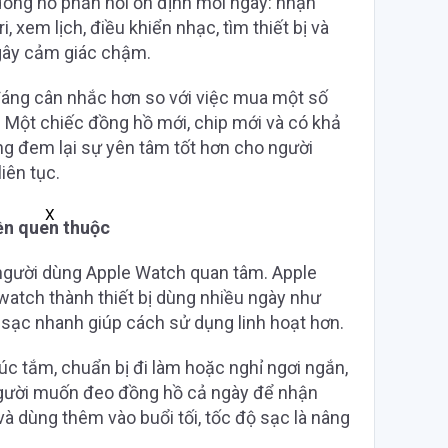
 đồng hồ phản hồi ổn định mỗi ngày: nhận
i, xem lịch, điều khiển nhạc, tìm thiết bị và
gây cảm giác chậm.
đáng cân nhắc hơn so với việc mua một số
 Một chiếc đồng hồ mới, chip mới và có khả
g đem lại sự yên tâm tốt hơn cho người
iên tục.
X
iền quen thuộc
 người dùng Apple Watch quan tâm. Apple
atch thành thiết bị dùng nhiều ngày như
 sạc nhanh giúp cách sử dụng linh hoạt hơn.
úc tắm, chuẩn bị đi làm hoặc nghỉ ngơi ngắn,
i người muốn đeo đồng hồ cả ngày để nhận
và dùng thêm vào buổi tối, tốc độ sạc là nâng