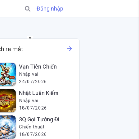
Đăng nhập
X
arrow_forward
ch ra mắt
Vạn Tiên Chiến
Nhập vai
24/07/2026
Nhật Luân Kiếm
Nhập vai
18/07/2026
3Q Gọi Tướng Đi
Chiến thuật
18/07/2026