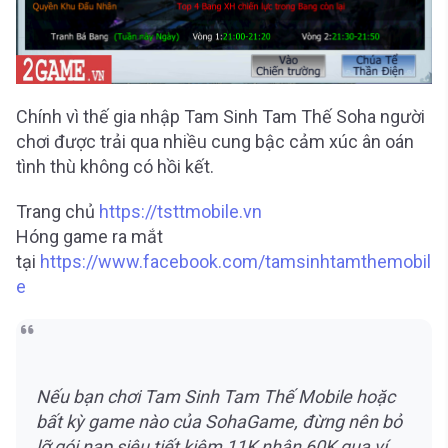
Chính vì thế gia nhập Tam Sinh Tam Thế Soha người
chơi được trải qua nhiều cung bậc cảm xúc ân oán
tình thù không có hồi kết.
Trang chủ
https://tsttmobile.vn
Hóng game ra mắt
tại
https://www.facebook.com/tamsinhtamthemobil
e
Nếu bạn chơi Tam Sinh Tam Thế Mobile hoặc
bất kỳ game nào của SohaGame, đừng nên bỏ
lỡ gói nạp siêu tiết kiệm 11K nhận 60K qua ví