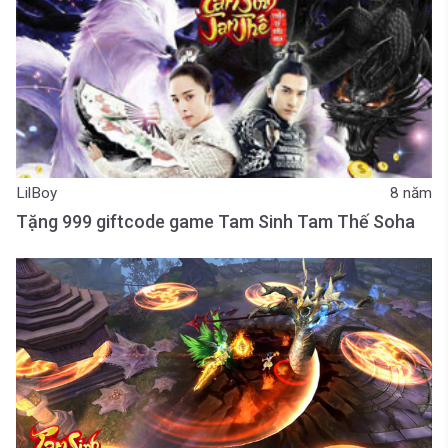
LilBoy
8 năm
Tặng 999 giftcode game Tam Sinh Tam Thế Soha