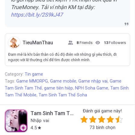
TrueMoney. Tải ví nhận KM tại đây:
https://bit.ly/2S9kJ47
TieuManThau
8
Friends
13
Followers
Đam mê là khi bản thân có đủ độ điên với những gì yêu thích, đi
ngược với lẽ thường chỉ để tìm được chính mình.
Category:
Tin game
Tags:
Game MMORPG
,
Game mobile
,
Game nhập vai
,
Game
Tam Sinh Tam Thế
,
game tiên hiệp
,
NPH Soha Game
,
Tam Sinh
Tam Thế Mobile
,
Tam Sinh Tam Thế Soha
Đánh giá game này!
Tam Sinh Tam Thế Soha
Nhập vai
73 bình chọn
4.5
star