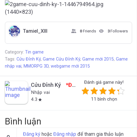
Tamiel_XIII
0
Friends
3
Followers
Category:
Tin game
Tags:
Cửu Đỉnh Ký
,
Game Cửu Đỉnh Ký
,
Game mới 2015
,
Game
nhập vai
,
MMORPG 3D
,
webgame mới 2015
Đánh giá game này!
Cửu Đỉnh Ký
*Đã đóng cửa*
Nhập vai
11 bình chọn
4.3
star
Bình luận
Đăng ký
hoặc
Đăng nhập
để tham gia thảo luận