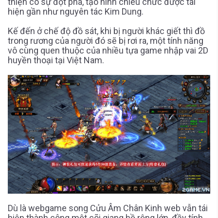
thiện có sự đột phá, tạo hình chiêu chức được tái
hiện gần như nguyên tác Kim Dung.
Kế đến ở chế độ đồ sát, khi bị người khác giết thì đồ
trong rương của người đó sẽ bị rơi ra, một tính năng
vô cùng quen thuộc của nhiều tựa game nhập vai 2D
huyền thoại tại Việt Nam.
Dù là webgame song Cửu Âm Chân Kinh web vẫn tái
hiện thành công một cõi giang hồ rộng lớn, đầy tính