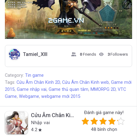
Tamiel_XIII
0
Friends
3
Followers
Category:
Tin game
Tags:
Cửu Âm Chân Kinh 2D
,
Cửu Âm Chân Kinh web
,
Game mới
2015
,
Game nhập vai
,
Game thủ quan tâm
,
MMORPG 2D
,
VTC
Game
,
Webgame
,
webgame mới 2015
Đánh giá game này!
Cửu Âm Chân Kinh web
*Đã đóng cửa*
Nhập vai
48 bình chọn
4.2
star