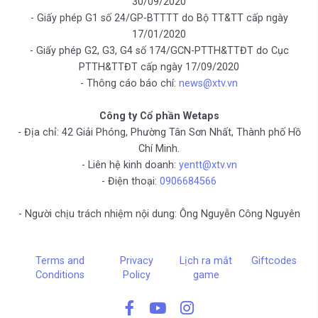
30/09/2020
- Giấy phép G1 số 24/GP-BTTTT do Bộ TT&TT cấp ngày
17/01/2020
- Giấy phép G2, G3, G4 số 174/GCN-PTTH&TTĐT do Cục
PTTH&TTĐT cấp ngày 17/09/2020
- Thông cáo báo chí:
news@xtv.vn
Công ty Cổ phần Wetaps
- Địa chỉ: 42 Giải Phóng, Phường Tân Sơn Nhất, Thành phố Hồ
Chí Minh.
- Liên hệ kinh doanh:
yentt@xtv.vn
- Điện thoại:
0906684566
- Người chịu trách nhiệm nội dung: Ông Nguyễn Công Nguyên
Terms and
Privacy
Lịch ra mắt
Giftcodes
Conditions
Policy
game