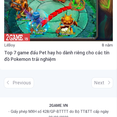
LilBoy
8 năm
Top 7 game đấu Pet hay ho dành riêng cho các tín
đồ Pokemon trải nghiệm
Previous
Next
2GAME.VN
- Giấy phép MXH số 428/GP-BTTTT do Bộ TT&TT cấp ngày