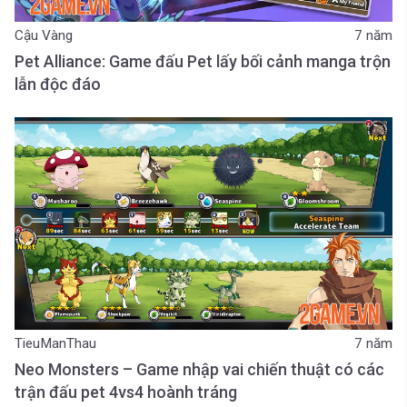
Cậu Vàng
7 năm
Pet Alliance: Game đấu Pet lấy bối cảnh manga trộn
lẫn độc đáo
TieuManThau
7 năm
Neo Monsters – Game nhập vai chiến thuật có các
trận đấu pet 4vs4 hoành tráng