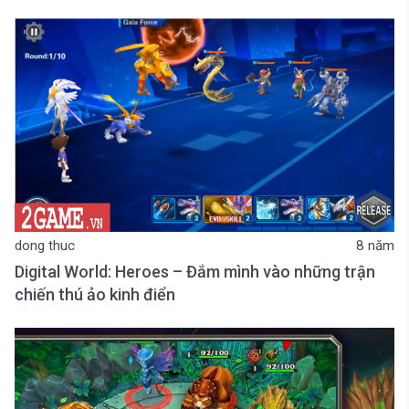
dong thuc
8 năm
Digital World: Heroes – Đắm mình vào những trận
chiến thú ảo kinh điển