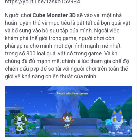
https://youtu.be/1askoT5V9B4
Người chơi
Cube Monster 3D
sẽ vào vai một nhà
huấn luyện thú và mục tiêu là bắt tất cả bọn quái vật
và bổ sung vào bộ sưu tập của mình. Ngoài việc
khám phá thế giới trong game, người chơi còn
phải ập ra cho mình một đội hình mạnh mẽ nhất
trong số 300 loại quái vật có trong game. Và khi
chúng đã đủ mạnh mẽ, chính là lúc tham gia chế độ
chiến đấu pvp để so tài với người chơi trên toàn thế
giới về khả năng chiến thuật của mình.