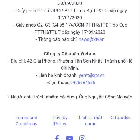
30/09/2020
- Giấy phép G1 số 24/GP-BTTTT do Bộ TT&TT cấp ngày
17/01/2020
- Giấy phép G2, G3, G4 số 174/GCN-PTTH&TTĐT do Cục
PTTH&TTĐT cấp ngày 17/09/2020
- Thông cáo báo chí:
news@xtv.vn
Công ty Cổ phần Wetaps
- Địa chỉ: 42 Giải Phóng, Phường Tân Sơn Nhất, Thành phố Hồ
Chí Minh.
- Liên hệ kinh doanh:
yentt@xtv.vn
- Điện thoại:
0906684566
- Người chịu trách nhiệm nội dung: Ông Nguyễn Công Nguyên
Terms and
Privacy
Lịch ra mắt
Giftcodes
Conditions
Policy
game