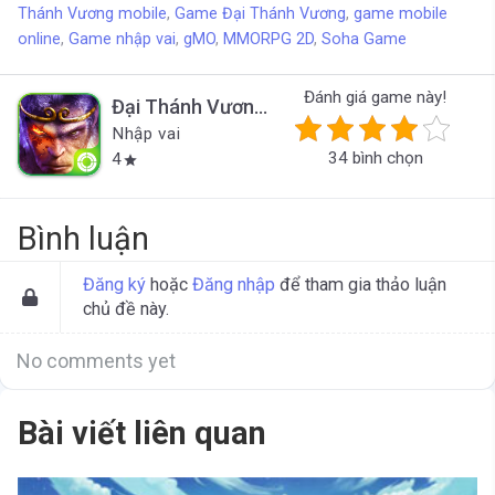
Thánh Vương mobile
,
Game Đại Thánh Vương
,
game mobile
online
,
Game nhập vai
,
gMO
,
MMORPG 2D
,
Soha Game
Đánh giá game này!
Đại Thánh Vương
*Đã đóng cửa*
Nhập vai
34 bình chọn
4
star
Bình luận
Đăng ký
hoặc
Đăng nhập
để tham gia thảo luận
chủ đề này.
No comments yet
Bài viết liên quan