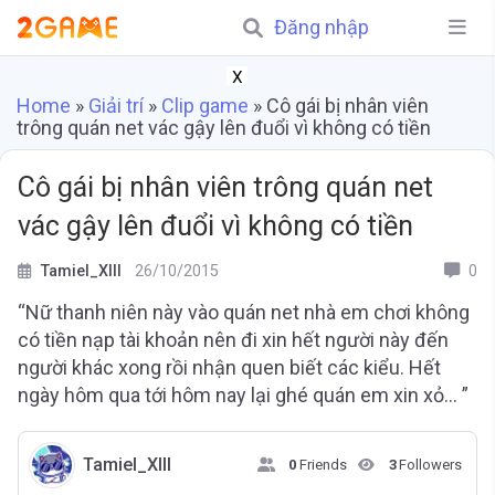
Đăng nhập
X
Home
»
Giải trí
»
Clip game
»
Cô gái bị nhân viên
trông quán net vác gậy lên đuổi vì không có tiền
Cô gái bị nhân viên trông quán net
vác gậy lên đuổi vì không có tiền
Tamiel_XIII
26/10/2015
0
“Nữ thanh niên này vào quán net nhà em chơi không
có tiền nạp tài khoản nên đi xin hết người này đến
người khác xong rồi nhận quen biết các kiểu. Hết
ngày hôm qua tới hôm nay lại ghé quán em xin xỏ… ”
Tamiel_XIII
0
Friends
3
Followers