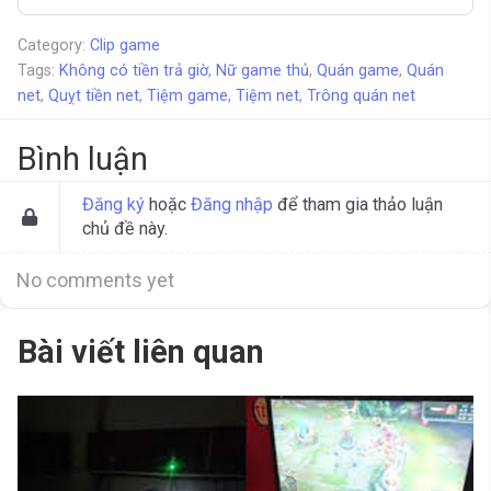
Category:
Clip game
Tags:
Không có tiền trả giờ
,
Nữ game thủ
,
Quán game
,
Quán
net
,
Quỵt tiền net
,
Tiệm game
,
Tiệm net
,
Trông quán net
Bình luận
Đăng ký
hoặc
Đăng nhập
để tham gia thảo luận
chủ đề này.
No comments yet
Bài viết liên quan