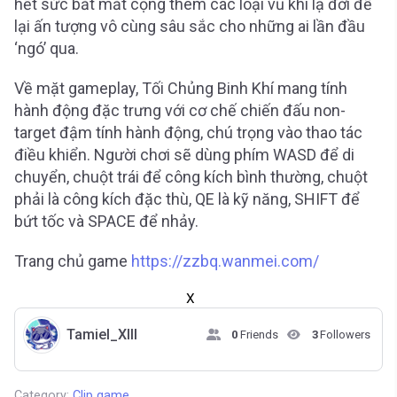
hết sức bắt mắt cộng thêm các loại vũ khí lạ đời để
lại ấn tượng vô cùng sâu sắc cho những ai lần đầu
‘ngó’ qua.
Về mặt gameplay, Tối Chủng Binh Khí mang tính
hành động đặc trưng với cơ chế chiến đấu non-
target đậm tính hành động, chú trọng vào thao tác
điều khiển. Người chơi sẽ dùng phím WASD để di
chuyển, chuột trái để công kích bình thường, chuột
phải là công kích đặc thù, QE là kỹ năng, SHIFT để
bứt tốc và SPACE để nhảy.
Trang chủ game
https://zzbq.wanmei.com/
X
Tamiel_XIII
0
Friends
3
Followers
Category:
Clip game