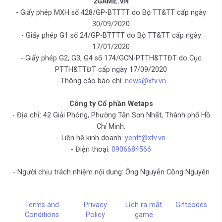
2GAME.VN
- Giấy phép MXH số 428/GP-BTTTT do Bộ TT&TT cấp ngày
30/09/2020
- Giấy phép G1 số 24/GP-BTTTT do Bộ TT&TT cấp ngày
17/01/2020
- Giấy phép G2, G3, G4 số 174/GCN-PTTH&TTĐT do Cục
PTTH&TTĐT cấp ngày 17/09/2020
- Thông cáo báo chí:
news@xtv.vn
Công ty Cổ phần Wetaps
- Địa chỉ: 42 Giải Phóng, Phường Tân Sơn Nhất, Thành phố Hồ
Chí Minh.
- Liên hệ kinh doanh:
yentt@xtv.vn
- Điện thoại:
0906684566
- Người chịu trách nhiệm nội dung: Ông Nguyễn Công Nguyên
Terms and
Privacy
Lịch ra mắt
Giftcodes
Conditions
Policy
game