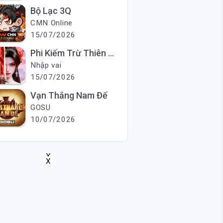
Bộ Lạc 3Q
CMN Online
15/07/2026
Phi Kiếm Trừ Thiên Ma
Nhập vai
15/07/2026
Vạn Thắng Nam Đế
GOSU
10/07/2026
X
X