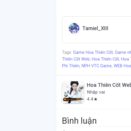
Tamiel_XIII
Tags:
Game Hoa Thiên Cốt
,
Game nh
Thiên Cốt Web
,
Hoa Thiên Cốt
,
Hoa T
Phi Thiên
,
NPH VTC Game
,
WEB Hoa
Hoa Thiên Cốt We
Nhập vai
4.4
star
Bình luận