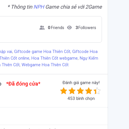
* Thông tin
NPH
Game chia sẻ với 2Game
0
Friends
3
Followers
ập vai
,
Giftcode game Hoa Thiên Cốt
,
Giftcode Hoa
hiên Cốt online
,
Hoa Thiên Cốt webgame
,
Ngự Kiếm
 Thiên Cốt
,
Webgame Hoa Thiên Cốt
Đánh giá game này!
b
*Đã đóng cửa*
453 bình chọn