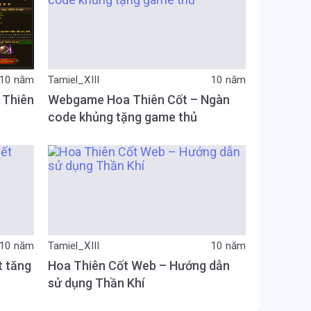
10 năm
Tamiel_XIII
10 năm
 Thiên
Webgame Hoa Thiên Cốt – Ngàn
code khủng tặng game thủ
10 năm
Tamiel_XIII
10 năm
t tăng
Hoa Thiên Cốt Web – Hướng dẫn
sử dụng Thần Khí