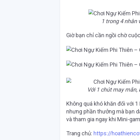
1 trong 4 nhân 
Giờ bạn chỉ cần ngồi chờ cuộc 
Với 1 chút may mắn, 
Không quá khó khăn đối với 1 M
nhưng phần thưởng mà bạn dà
và tham gia ngay khi Mini-g
Trang chủ:
https://hoathienc