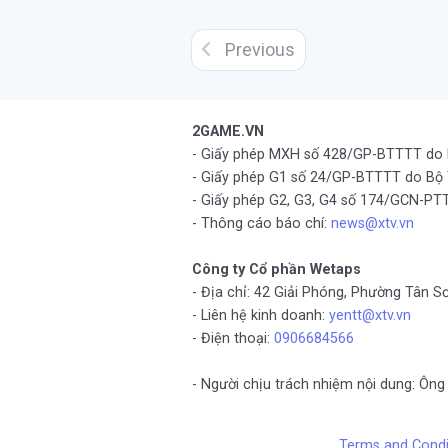
Previous
2GAME.VN
- Giấy phép MXH số 428/GP-BTTTT do
- Giấy phép G1 số 24/GP-BTTTT do Bộ
- Giấy phép G2, G3, G4 số 174/GCN-
- Thông cáo báo chí:
news@xtv.vn
Công ty Cổ phần Wetaps
- Địa chỉ: 42 Giải Phóng, Phường Tân S
- Liên hệ kinh doanh:
yentt@xtv.vn
- Điện thoại:
0906684566
- Người chịu trách nhiệm nội dung: Ô
Terms and Condi