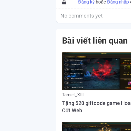
Đăng ký
hoặc
Đăng nhập
No comments yet
Bài viết liên quan
Tamiel_XIII
Tặng 520 giftcode game Hoa
Cốt Web