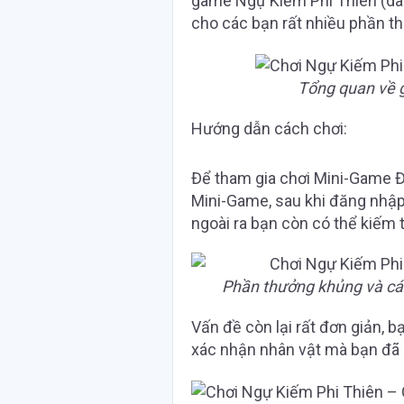
game Ngự Kiếm Phi Thiên (dân
cho các bạn rất nhiều phần th
Tổng quan về 
Hướng dẫn cách chơi:
Để tham gia chơi Mini-Game Đ
Mini-Game, sau khi đăng nhập 
ngoài ra bạn còn có thể kiếm
Phần thưởng khủng và cá
Vấn đề còn lại rất đơn giản, bạ
xác nhận nhân vật mà bạn đã