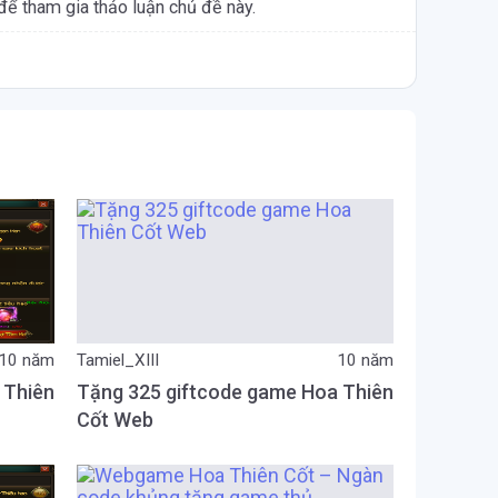
để tham gia thảo luận chủ đề này.
10 năm
Tamiel_XIII
10 năm
 Thiên
Tặng 325 giftcode game Hoa Thiên
Cốt Web