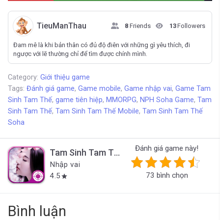
TieuManThau
8
Friends
13
Followers
Đam mê là khi bản thân có đủ độ điên với những gì yêu thích, đi
ngược với lẽ thường chỉ để tìm được chính mình.
Category:
Giới thiệu game
Tags:
Đánh giá game
,
Game mobile
,
Game nhập vai
,
Game Tam
Sinh Tam Thế
,
game tiên hiệp
,
MMORPG
,
NPH Soha Game
,
Tam
Sinh Tam Thế
,
Tam Sinh Tam Thế Mobile
,
Tam Sinh Tam Thế
Soha
Đánh giá game này!
Tam Sinh Tam Thế Soha
Nhập vai
73 bình chọn
4.5
star
Bình luận