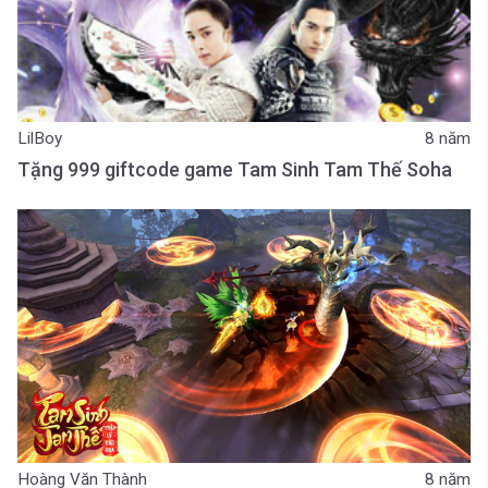
LilBoy
8 năm
Tặng 999 giftcode game Tam Sinh Tam Thế Soha
Hoàng Văn Thành
8 năm