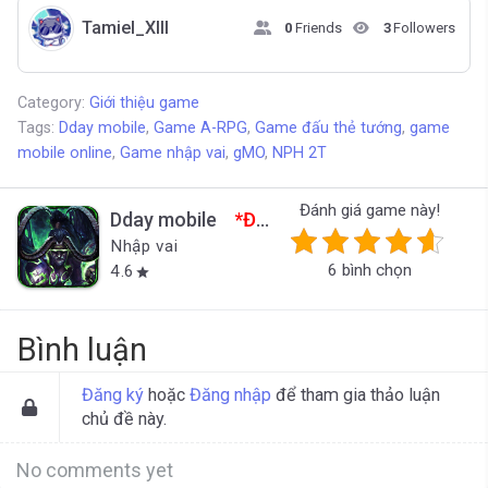
Tamiel_XIII
0
Friends
3
Followers
Category:
Giới thiệu game
Tags:
Dday mobile
,
Game A-RPG
,
Game đấu thẻ tướng
,
game
mobile online
,
Game nhập vai
,
gMO
,
NPH 2T
Đánh giá game này!
Dday mobile
*Đã đóng cửa*
Nhập vai
6 bình chọn
4.6
star
Bình luận
Đăng ký
hoặc
Đăng nhập
để tham gia thảo luận
chủ đề này.
No comments yet