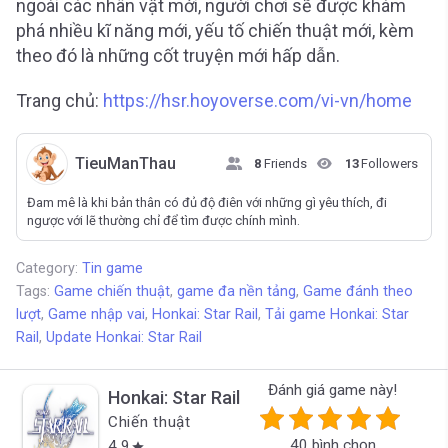
ngoài các nhân vật mới, người chơi sẽ được khám
phá nhiều kĩ năng mới, yếu tố chiến thuật mới, kèm
theo đó là những cốt truyện mới hấp dẫn.
Trang chủ:
https://hsr.hoyoverse.com/vi-vn/home
TieuManThau
8
Friends
13
Followers
Đam mê là khi bản thân có đủ độ điên với những gì yêu thích, đi
ngược với lẽ thường chỉ để tìm được chính mình.
Category:
Tin game
Tags:
Game chiến thuật
,
game đa nền tảng
,
Game đánh theo
lượt
,
Game nhập vai
,
Honkai: Star Rail
,
Tải game Honkai: Star
Rail
,
Update Honkai: Star Rail
Đánh giá game này!
Honkai: Star Rail
Chiến thuật
40 bình chọn
4.9
star