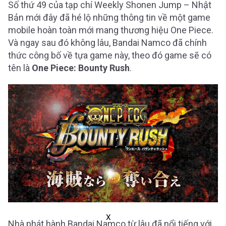
Số thứ 49 của tạp chí Weekly Shonen Jump – Nhật
Bản mới đây đã hé lộ những thông tin về một game
mobile hoàn toàn mới mang thương hiệu One Piece.
Và ngay sau đó không lâu, Bandai Namco đã chính
thức công bố về tựa game này, theo đó game sẽ có
tên là
One Piece: Bounty Rush
.
X
Nhà phát hành Bandai Namco từ lâu đã nổi tiếng với