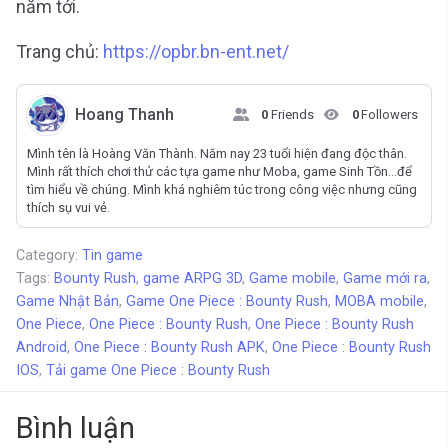
năm tới.
Trang chủ:
https://opbr.bn-ent.net/
Hoang Thanh
0
Friends
0
Followers
Mình tên là Hoàng Văn Thành. Năm nay 23 tuổi hiện đang độc thân.
Mình rất thích chơi thử các tựa game như Moba, game Sinh Tồn...để
tìm hiểu về chúng. Mình khá nghiêm túc trong công việc nhưng cũng
thích sụ vui vẻ.
Category:
Tin game
Tags:
Bounty Rush
,
game ARPG 3D
,
Game mobile
,
Game mới ra
,
Game Nhật Bản
,
Game One Piece : Bounty Rush
,
MOBA mobile
,
One Piece
,
One Piece : Bounty Rush
,
One Piece : Bounty Rush
Android
,
One Piece : Bounty Rush APK
,
One Piece : Bounty Rush
IOS
,
Tải game One Piece : Bounty Rush
Bình luận