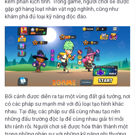
kém phần kịch tính. Trong game, người chơi sẽ được
gặp gỡ hàng loạt nhân vật ngộ nghĩnh, cũng như
khám phá đủ loại kỹ năng độc đáo.
Bối cảnh được diễn ra tại một vùng đất giả tưởng, nơi
có các pháp sư mạnh mẽ với đủ loại tạo hình khác
nhau. Tại đây, các pháp sư đã cùng nhau tạo nên
những đấu trường độc lạ để cùng nhau giải trí mỗi
khi rảnh rỗi. Người chơi sẽ được hóa thân thành một
trong những pháp sư với những kỹ năng phi thường