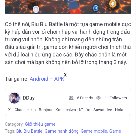
Có thể nói, Biu Biu Battle là một tựa game mobile cực
kỳ hấp dẫn với lối chơi nhập vai hành động trong đấu
trường vui nhộn. Không chỉ mang đến những trận
đấu siêu giải trí, game còn khiến người chơi thích thú
với đủ loại hiệu ứng đặc sắc. Đây chắc chắn là một
sân chơi mà bạn không nên bỏ lỡ trong tháng 3 này.
X
Tải game:
Android
–
APK
DDuy
6
Friends
11
Followers
Xin Chào - Hello - Bonjour - Konnichiwa - Nῖ hᾶo - Sawasdee - Hola
Category:
Giới thiệu game
Tags:
Biu Biu Battle
,
Game hành động
,
Game mobile
,
Game