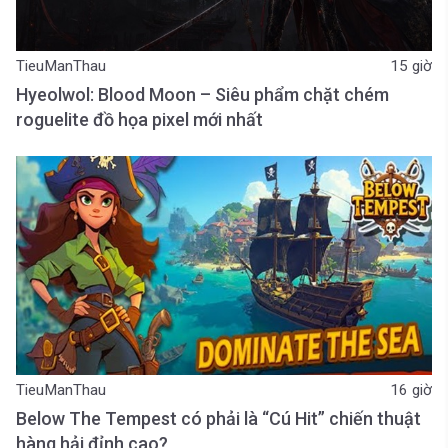
TieuManThau
15 giờ
Hyeolwol: Blood Moon – Siêu phẩm chặt chém
roguelite đồ họa pixel mới nhất
TieuManThau
16 giờ
Below The Tempest có phải là “Cú Hit” chiến thuật
hàng hải đỉnh cao?