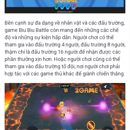
Bên cạnh sự đa dạng về nhân vật và các đấu trường,
game Biu Biu Battle còn mang đến những các chế
độ và những sự kiện hấp dẫn. Người chơi có thể
tham gia vào đấu trường 4 người, đấu trường 8 người,
thậm chí là đấu trường 16 người để nhận được các
phần thưởng xịn hơn. Hoặc người chơi cũng có thể
tham gia vào đấu trường tổ đội, nơi người chơi phải
hợp tác với các game thủ khác để giành chiến thắng.