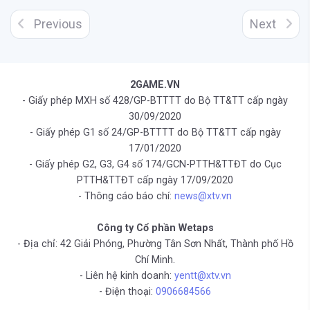
Previous
Next
2GAME.VN
- Giấy phép MXH số 428/GP-BTTTT do Bộ TT&TT cấp ngày
30/09/2020
- Giấy phép G1 số 24/GP-BTTTT do Bộ TT&TT cấp ngày
17/01/2020
- Giấy phép G2, G3, G4 số 174/GCN-PTTH&TTĐT do Cục
PTTH&TTĐT cấp ngày 17/09/2020
- Thông cáo báo chí:
news@xtv.vn
Công ty Cổ phần Wetaps
- Địa chỉ: 42 Giải Phóng, Phường Tân Sơn Nhất, Thành phố Hồ
Chí Minh.
- Liên hệ kinh doanh:
yentt@xtv.vn
- Điện thoại:
0906684566