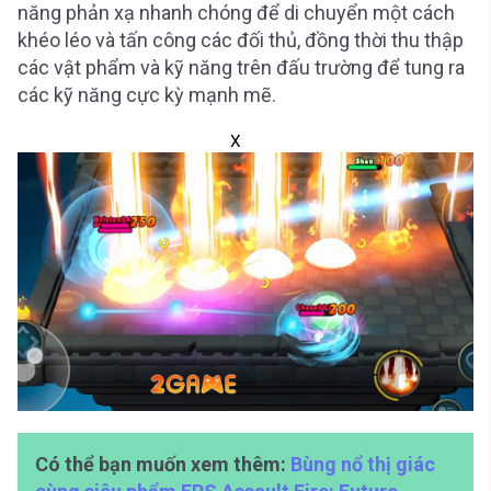
năng phản xạ nhanh chóng để di chuyển một cách
khéo léo và tấn công các đối thủ, đồng thời thu thập
các vật phẩm và kỹ năng trên đấu trường để tung ra
các kỹ năng cực kỳ mạnh mẽ.
X
Có thể bạn muốn xem thêm:
Bùng nổ thị giác