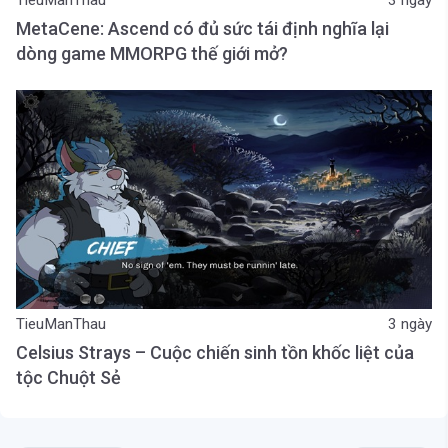
TieuManThau
3 ngày
MetaCene: Ascend có đủ sức tái định nghĩa lại
dòng game MMORPG thế giới mở?
TieuManThau
3 ngày
Celsius Strays – Cuộc chiến sinh tồn khốc liệt của
tộc Chuột Sẻ