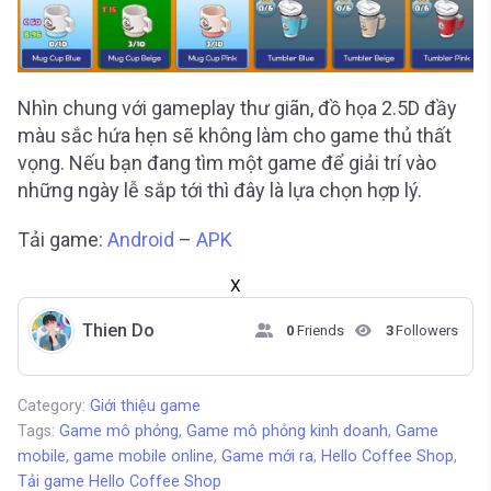
Nhìn chung với gameplay thư giãn, đồ họa 2.5D đầy
màu sắc hứa hẹn sẽ không làm cho game thủ thất
vọng. Nếu bạn đang tìm một game để giải trí vào
những ngày lễ sắp tới thì đây là lựa chọn hợp lý.
Tải game:
Android
–
APK
X
Thien Do
0
Friends
3
Followers
Category:
Giới thiệu game
Tags:
Game mô phỏng
,
Game mô phỏng kinh doanh
,
Game
mobile
,
game mobile online
,
Game mới ra
,
Hello Coffee Shop
,
Tải game Hello Coffee Shop