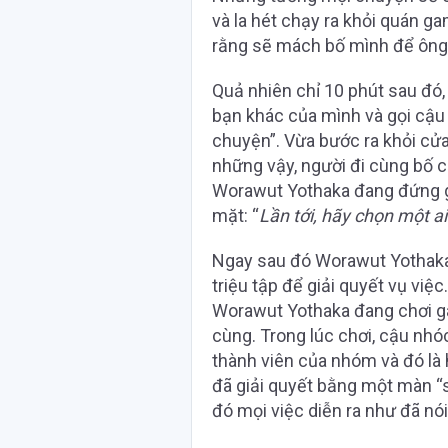
và la hét chạy ra khỏi quán g
rằng sẽ mách bố mình để ông 
Quả nhiên chỉ 10 phút sau đó,
bạn khác của mình và gọi cậu 
chuyện”. Vừa bước ra khỏi cửa,
những vậy, người đi cùng bố 
Worawut Yothaka đang đứng g
mặt: “
Lần tới, hãy chọn một a
Ngay sau đó Worawut Yothaka đ
triệu tập để giải quyết vụ việ
Worawut Yothaka đang chơi ga
cùng. Trong lúc chơi, cậu nh
thành viên của nhóm và đó là h
đã giải quyết bằng một màn “
đó mọi việc diễn ra như đã nói