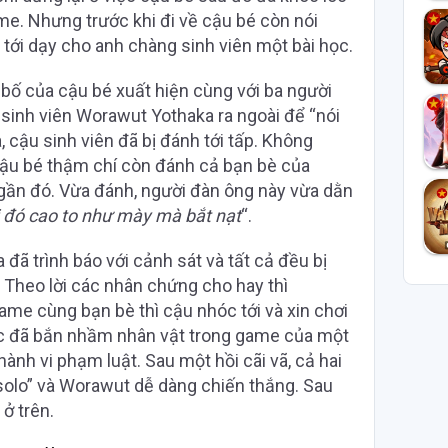
ame. Nhưng trước khi đi về cậu bé còn nói
tới dạy cho anh chàng sinh viên một bài học.
 bố của cậu bé xuất hiện cùng với ba người
sinh viên Worawut Yothaka ra ngoài để “nói
 cậu sinh viên đã bị đánh tới tấp. Không
cậu bé thậm chí còn đánh cả bạn bè của
ần đó. Vừa đánh, người đàn ông này vừa dằn
i đó cao to như mày mà bắt nạt
“.
ã trình báo với cảnh sát và tất cả đều bị
c. Theo lời các nhân chứng cho hay thì
me cùng bạn bè thì cậu nhóc tới và xin chơi
óc đã bắn nhầm nhân vật trong game của một
ành vi phạm luật. Sau một hồi cãi vã, cả hai
solo” và Worawut dễ dàng chiến thắng. Sau
 ở trên.