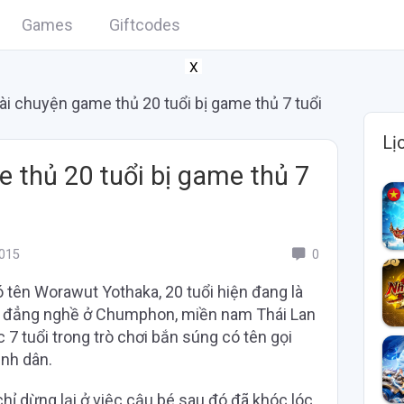
Games
Giftcodes
X
hài chuyện game thủ 20 tuổi bị game thủ 7 tuổi
Lị
e thủ 20 tuổi bị game thủ 7
015
0
ó tên Worawut Yothaka, 20 tuổi hiện đang là
ao đẳng nghề ở Chumphon, miền nam Thái Lan
 7 tuổi trong trò chơi bắn súng có tên gọi
ình dân.
ỉ dừng lại ở việc cậu bé sau đó đã khóc lóc