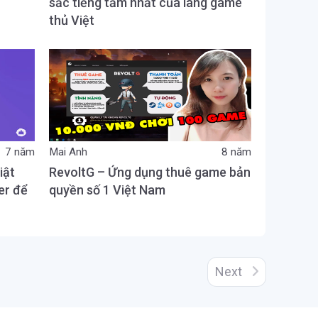
sắc tiếng tăm nhất của làng game
thủ Việt
7 năm
Mai Anh
8 năm
iật
RevoltG – Ứng dụng thuê game bản
er để
quyền số 1 Việt Nam
Next