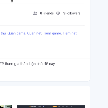
X
0
Friends
3
Followers
thủ
,
Quán game
,
Quán net
,
Tiệm game
,
Tiệm net
,
để tham gia thảo luận chủ đề này.