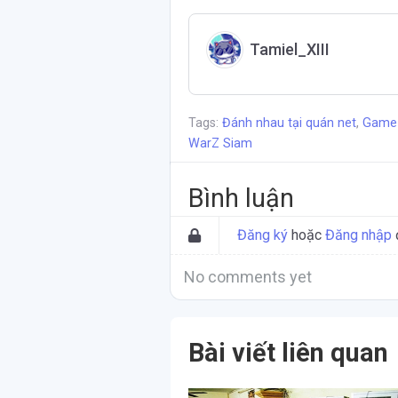
Tamiel_XIII
Tags:
Đánh nhau tại quán net
,
Game 
WarZ Siam
Bình luận
Đăng ký
hoặc
Đăng nhập
No comments yet
Bài viết liên quan