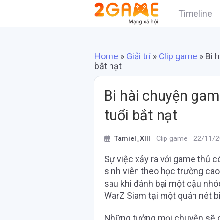
Timeline
Home
»
Giải trí
»
Clip game
»
Bi 
bắt nạt
Bi hài chuyện gam
tuổi bắt nạt
Tamiel_XIII
Clip game
22/11/2
Sự việc xảy ra với game thủ c
sinh viên theo học trường c
sau khi đánh bại một cậu nhóc
WarZ Siam tại một quán nét b
Những tưởng mọi chuyện sẽ ch