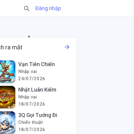
Đăng nhập
X
arrow_forward
ch ra mắt
Vạn Tiên Chiến
Nhập vai
24/07/2026
Nhật Luân Kiếm
Nhập vai
18/07/2026
3Q Gọi Tướng Đi
Chiến thuật
18/07/2026