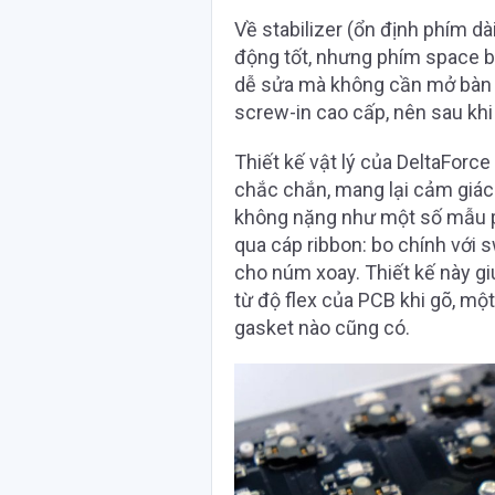
Về stabilizer (ổn định phím dà
động tốt, nhưng phím space bê
dễ sửa mà không cần mở bàn ph
screw-in cao cấp, nên sau khi
Thiết kế vật lý của DeltaForc
chắc chắn, mang lại cảm giác
không nặng như một số mẫu p
qua cáp ribbon: bo chính với 
cho núm xoay. Thiết kế này g
từ độ flex của PCB khi gõ, mộ
gasket nào cũng có.