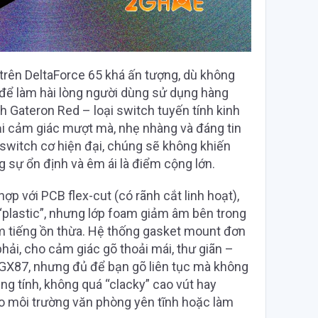
 trên DeltaForce 65 khá ấn tượng, dù không
 để làm hài lòng người dùng sử dụng hàng
 Gateron Red – loại switch tuyến tính kinh
ại cảm giác mượt mà, nhẹ nhàng và đáng tin
switch cơ hiện đại, chúng sẽ không khiến
 sự ổn định và êm ái là điểm cộng lớn.
hợp với PCB flex-cut (có rãnh cắt linh hoạt),
“plastic”, nhưng lớp foam giảm âm bên trong
ảm tiếng ồn thừa. Hệ thống gasket mount đơn
hải, cho cảm giác gõ thoải mái, thư giãn –
X87, nhưng đủ để bạn gõ liên tục mà không
ng tính, không quá “clacky” cao vút hay
ho môi trường văn phòng yên tĩnh hoặc làm