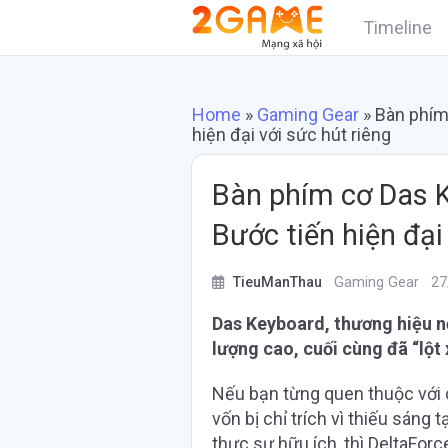
Timeline
Home
»
Gaming Gear
»
Bàn phím
hiện đại với sức hút riêng
Bàn phím cơ Das K
Bước tiến hiện đại
TieuManThau
Gaming Gear
27
Das Keyboard, thương hiệu n
lượng cao, cuối cùng đã “lột
Nếu bạn từng quen thuộc vớ
vốn bị chỉ trích vì thiếu sáng
thực sự hữu ích, thì DeltaForc