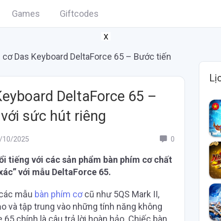
Games
Giftcodes
X
 cơ Das Keyboard DeltaForce 65 – Bước tiến
Lị
eyboard DeltaForce 65 –
 với sức hút riêng
/10/2025
0
ổi tiếng với các sản phẩm bàn phím cơ chất
 xác” với mẫu DeltaForce 65.
i các mẫu
bàn phím cơ
cũ như 5QS Mark II,
 tạo và tập trung vào những tính năng không
e 65 chính là câu trả lời hoàn hảo. Chiếc bàn