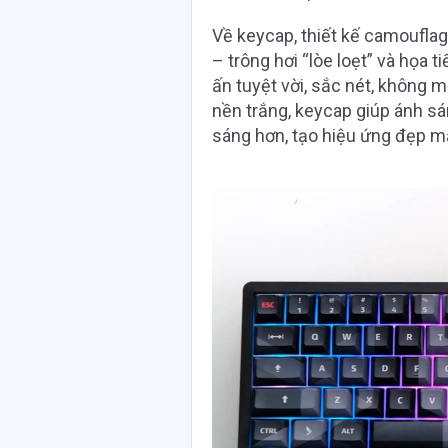
Về keycap, thiết kế camouflag
– trông hơi “lòe loẹt” và họa 
ấn tuyệt vời, sắc nét, không 
nền trắng, keycap giúp ánh s
sáng hơn, tạo hiệu ứng đẹp m