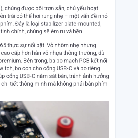
i), chúng được bôi trơn sẵn, chủ yếu hoạt
n trái có thể hơi rung nhẹ – một vấn đề nhỏ
ím. Đây là loại stabilizer plate-mounted,
 tinh chỉnh, chúng sẽ êm ru và bền.
e 65 thực sự nổi bật. Vỏ nhôm nhẹ nhưng
 cao cấp hơn hẳn vỏ nhựa thông thường, dù
remium. Bên trong, ba bo mạch PCB kết nối
switch, bo con cho cổng USB-C và bo riêng
iúp cổng USB-C nằm sát bàn, tránh ảnh hưởng
t chi tiết thông minh mà không phải bàn phím