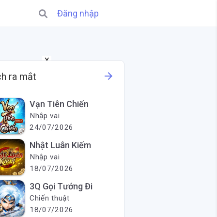
Đăng nhập
X
arrow_forward
ch ra mắt
Vạn Tiên Chiến
Nhập vai
24/07/2026
Nhật Luân Kiếm
Nhập vai
18/07/2026
3Q Gọi Tướng Đi
Chiến thuật
18/07/2026