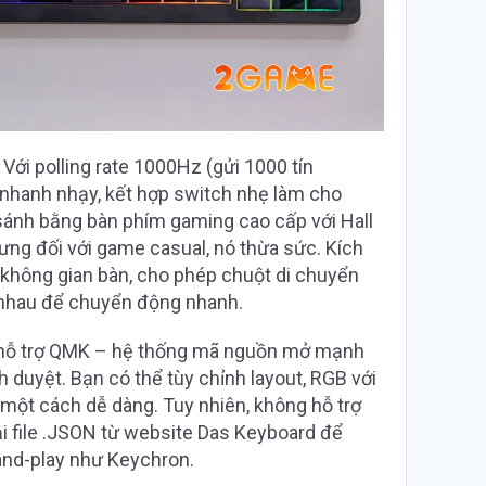
Với polling rate 1000Hz (gửi 1000 tín
 nhanh nhạy, kết hợp switch nhẹ làm cho
 sánh bằng bàn phím gaming cao cấp với Hall
ưng đối với game casual, nó thừa sức. Kích
không gian bàn, cho phép chuột di chuyển
ần nhau để chuyển động nhanh.
 hỗ trợ QMK – hệ thống mã nguồn mở mạnh
nh duyệt. Bạn có thể tùy chỉnh layout, RGB với
một cách dễ dàng. Tuy nhiên, không hỗ trợ
i file .JSON từ website Das Keyboard để
and-play như Keychron.