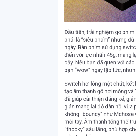
Đầu tiên, trải nghiệm gõ phím
phải là “siêu phẩm” nhưng đủ
ngày. Bàn phím sử dụng switch
điển với lực nhấn 45g, mang l
cậy. Nếu bạn đã quen với các 
bạn “wow” ngay lập tức, nhưng
Switch hơi lỏng một chút, kết 
tạo âm thanh gõ hơi mỏng và 
đã giúp cải thiện đáng kể, gi
giản mang lại độ đàn hồi vừa p
không “bouncy” như Mchose G
mỏi tay. Âm thanh tổng thể tru
“thocky” sâu lắng, phù hợp c