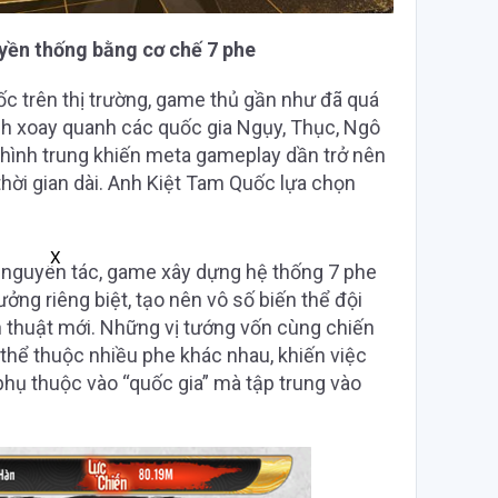
uyền thống bằng cơ chế 7 phe
 trên thị trường, game thủ gần như đã quá
ình xoay quanh các quốc gia Ngụy, Thục, Ngô
hình trung khiến meta gameplay dần trở nên
thời gian dài. Anh Kiệt Tam Quốc lựa chọn
X
ử nguyên tác, game xây dựng hệ thống 7 phe
ởng riêng biệt, tạo nên vô số biến thể đội
n thuật mới. Những vị tướng vốn cùng chiến
thể thuộc nhiều phe khác nhau, khiến việc
hụ thuộc vào “quốc gia” mà tập trung vào