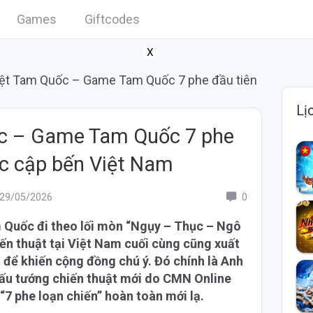
Games
Giftcodes
X
iệt Tam Quốc – Game Tam Quốc 7 phe đầu tiên
Lị
c – Game Tam Quốc 7 phe
ức cập bến Việt Nam
9/05/2026
0
 Quốc đi theo lối mòn “Ngụy – Thục – Ngô
ến thuật tại Việt Nam cuối cùng cũng xuất
t để khiến cộng đồng chú ý. Đó chính là Anh
ấu tướng chiến thuật mới do CMN Online
 “7 phe loạn chiến” hoàn toàn mới lạ.