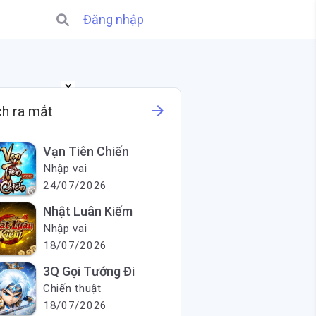
Đăng nhập
X
arrow_forward
ch ra mắt
Vạn Tiên Chiến
Nhập vai
24/07/2026
Nhật Luân Kiếm
Nhập vai
18/07/2026
3Q Gọi Tướng Đi
Chiến thuật
18/07/2026