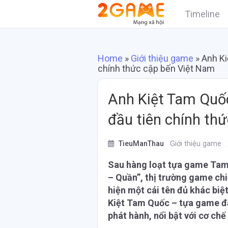
Timeline
Home
»
Giới thiệu game
»
Anh K
chính thức cập bến Việt Nam
Anh Kiệt Tam Quố
đầu tiên chính th
TieuManThau
Giới thiệu game
2
Sau hàng loạt tựa game Tam
– Quần”, thị trường game chi
hiện một cái tên đủ khác biệ
Kiệt Tam Quốc – tựa game đ
phát hành, nổi bật với cơ chế