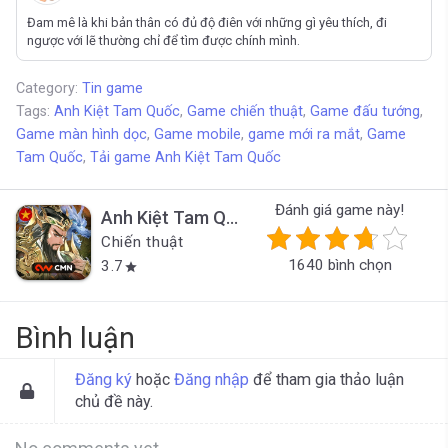
Đam mê là khi bản thân có đủ độ điên với những gì yêu thích, đi
ngược với lẽ thường chỉ để tìm được chính mình.
Category:
Tin game
Tags:
Anh Kiệt Tam Quốc
,
Game chiến thuật
,
Game đấu tướng
,
Game màn hình dọc
,
Game mobile
,
game mới ra mắt
,
Game
Tam Quốc
,
Tải game Anh Kiệt Tam Quốc
Đánh giá game này!
Anh Kiệt Tam Quốc
Chiến thuật
1640 bình chọn
3.7
star
Bình luận
Đăng ký
hoặc
Đăng nhập
để tham gia thảo luận
chủ đề này.