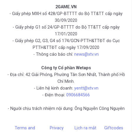
2GAME.VN
- Giấy phép MXH số 428/GP-BTTTT do Bộ TT&TT cấp ngày
30/09/2020
- Giấy phép G1 số 24/GP-BTTTT do Bộ TT&TT cấp ngày
17/01/2020
- Giấy phép G2, G3, G4 số 174/GCN-PTTH&TTĐT do Cục
PTTH&TTĐT cấp ngày 17/09/2020
- Thông cáo báo chí:
news@xtv.vn
Công ty Cổ phần Wetaps
- Địa chỉ: 42 Giải Phóng, Phường Tân Sơn Nhất, Thành phố Hồ
Chí Minh.
- Liên hệ kinh doanh:
yentt@xtv.vn
- Điện thoại:
0906684566
- Người chịu trách nhiệm nội dung: Ông Nguyễn Công Nguyên
Terms and
Privacy
Lịch ra mắt
Giftcodes