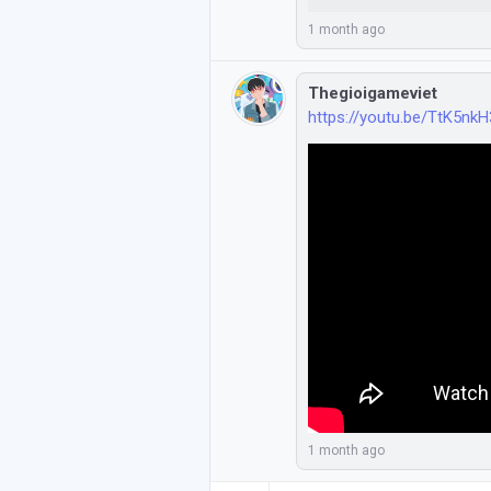
1 month ago
Thegioigameviet
https://youtu.be/TtK5nk
1 month ago