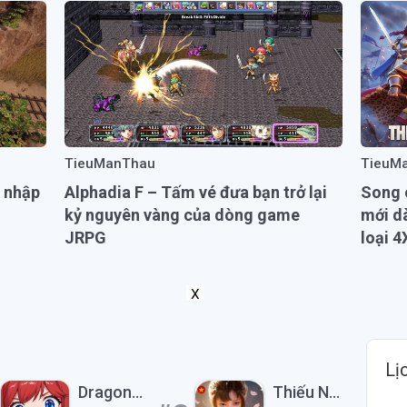
TieuManThau
TieuM
 nhập
Alphadia F – Tấm vé đưa bạn trở lại
Song o
kỷ nguyên vàng của dòng game
mới d
JRPG
loại 4
X
Lị
Dragon Traveler VN
Thiếu Niên Ca Hành: Khởi Động