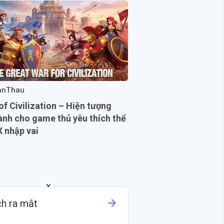
anThau
f Civilization – Hiện tượng
ành cho game thủ yêu thích thể
X nhập vai
X
arrow_forward
ch ra mắt