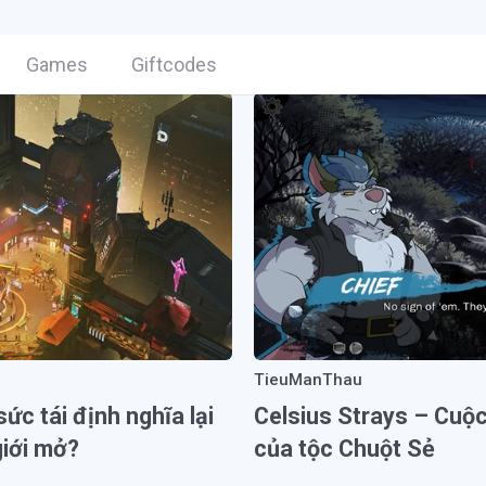
Games
Giftcodes
TieuManThau
c tái định nghĩa lại
Celsius Strays – Cuộc 
iới mở?
của tộc Chuột Sẻ