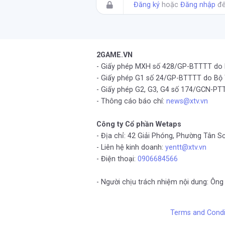
Đăng ký
hoặc
Đăng nhập
để
2GAME.VN
- Giấy phép MXH số 428/GP-BTTTT do
- Giấy phép G1 số 24/GP-BTTTT do Bộ
- Giấy phép G2, G3, G4 số 174/GCN-
- Thông cáo báo chí:
news@xtv.vn
Công ty Cổ phần Wetaps
- Địa chỉ: 42 Giải Phóng, Phường Tân S
- Liên hệ kinh doanh:
yentt@xtv.vn
- Điện thoại:
0906684566
- Người chịu trách nhiệm nội dung: Ô
Terms and Condi