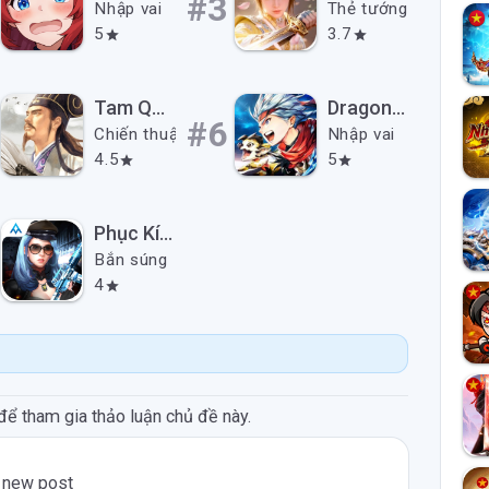
#3
Nhập vai
Thẻ tướng
5
3.7
star
star
Tam Quốc Chí Chiến Lược
Dragon Hunters: Heroes Legend
#6
Chiến thuật
Nhập vai
4.5
5
star
star
Phục Kích mobile
Bắn súng
4
star
để tham gia thảo luận chủ đề này.
 new post