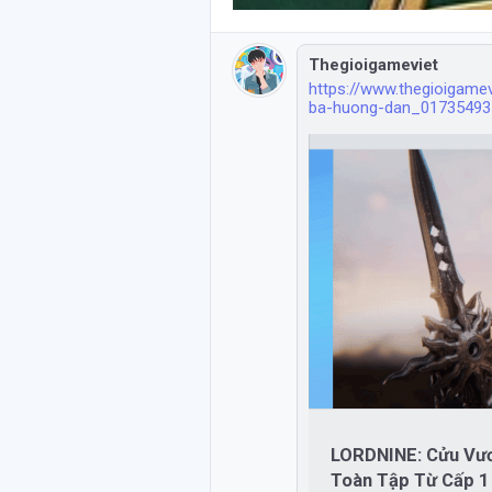
Thegioigameviet
https://www.thegioigame
ba-huong-dan_01735493
LORDNINE: Cửu Vươ
Toàn Tập Từ Cấp 1