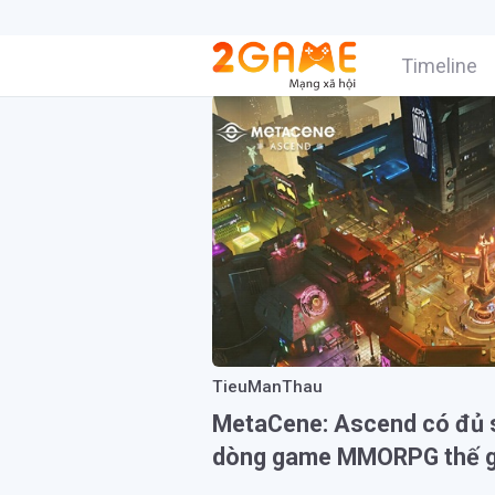
Timeline
TieuManThau
MetaCene: Ascend có đủ sứ
dòng game MMORPG thế g