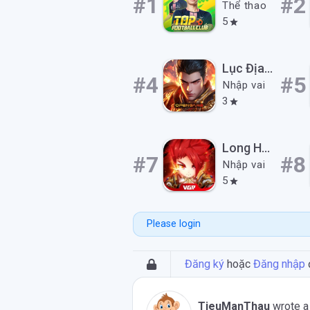
#1
#2
Thể thao
5
star
Lục Địa Hắc Ám
#4
#5
Nhập vai
3
star
Long Hồn Kỷ Nguyên VGP
#7
#8
Nhập vai
5
star
Please login
Đăng ký
hoặc
Đăng nhập
TieuManThau
wrote a