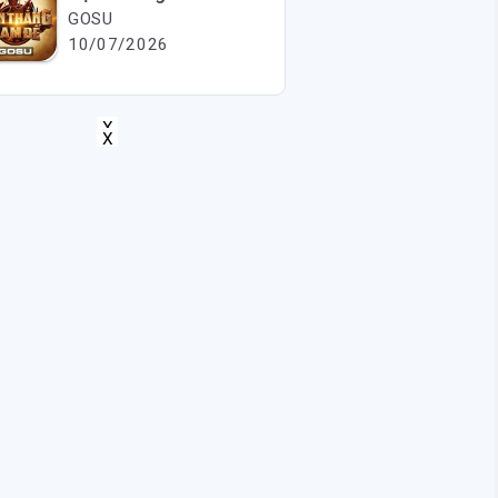
GOSU
10/07/2026
X
X