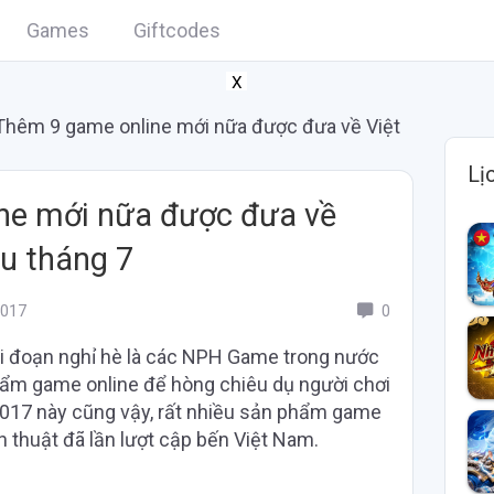
Games
Giftcodes
X
Thêm 9 game online mới nữa được đưa về Việt
Lị
ne mới nữa được đưa về
u tháng 7
017
0
i đoạn nghỉ hè là các NPH Game trong nước
phẩm game online để hòng chiêu dụ người chơi
 2017 này cũng vậy, rất nhiều sản phẩm game
n thuật đã lần lượt cập bến Việt Nam.