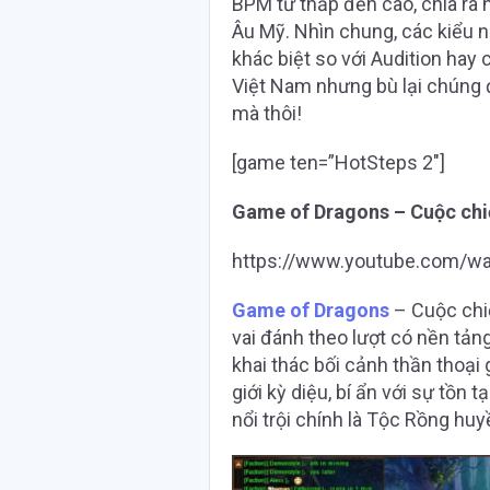
BPM từ thấp đến cao, chia ra 
Âu Mỹ. Nhìn chung, các kiểu 
khác biệt so với Audition hay
Việt Nam nhưng bù lại chúng 
mà thôi!
[game ten=”HotSteps 2″]
Game of Dragons – Cuộc chi
https://www.youtube.com/w
Game of Dragons
– Cuộc chi
vai đánh theo lượt có nền tản
khai thác bối cảnh thần thoại
giới kỳ diệu, bí ẩn với sự tồn
nổi trội chính là Tộc Rồng huyề