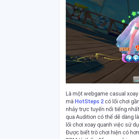
Là một webgame casual xoay q
mà
HotSteps 2
có lối chơi gầ
nhảy trực tuyến nổi tiếng nhấ
qua Audition có thể dễ dàng l
lối chơi xoay quanh việc sử 
Được biết trò chơi hiện có hơn