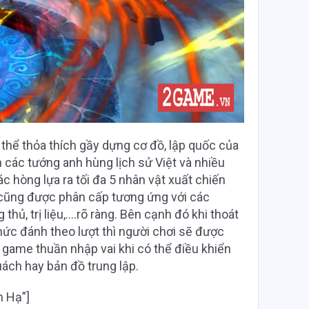
thể thỏa thích gầy dựng cơ đồ, lập quốc của
n các tướng anh hùng lịch sử Việt và nhiều
 hòng lựa ra tối đa 5 nhân vật xuất chiến
 cũng được phân cấp tương ứng với các
hủ, trị liệu,….rõ ràng. Bên cạnh đó khi thoát
hức đánh theo lượt thì người chơi sẽ được
 game thuần nhập vai khi có thể điều khiển
uách hay bản đồ trung lập.
n Hạ”]