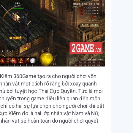
c Kiếm 360Game tạo ra cho người chơi vốn
 nhân vật một cách rõ ràng bởi xoay quanh
ủ bởi tuyệt học Thái Cực Quyền. Tức là mọi
 chuyển trong game điều liên quan đến môn
 chỉ có hai sự lựa chọn cho người chơi khi bắt
c Kiếm đó là hai lớp nhân vật Nam và Nữ,
 nhân vật sẽ hoàn toàn do người chơi quyết