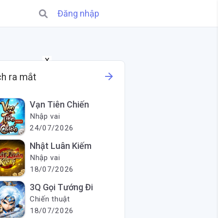
Đăng nhập
X
arrow_forward
ch ra mắt
Vạn Tiên Chiến
Nhập vai
24/07/2026
Nhật Luân Kiếm
Nhập vai
18/07/2026
3Q Gọi Tướng Đi
Chiến thuật
18/07/2026