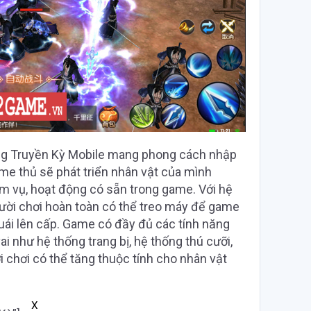
ong Truyền Kỳ Mobile mang phong cách nhập
ame thủ sẽ phát triển nhân vật của mình
m vụ, hoạt động có sẵn trong game. Với hệ
gười chơi hoàn toàn có thể treo máy để game
uái lên cấp. Game có đầy đủ các tính năng
 như hệ thống trang bị, hệ thống thú cưỡi,
i chơi có thể tăng thuộc tính cho nhân vật
X