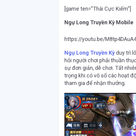
[game ten=”Thái Cực Kiếm”]
Ngự Long Truyền Kỳ Mobile
https://youtu.be/M8tp4DAuA
Ngự Long Truyền Kỳ
duy trì 
hỏi người chơi phải thuần thụ
sự đơn giản, dễ chơi. Tất nhi
trọng khi có vô số các hoạt đ
tham gia để nhận thưởng.