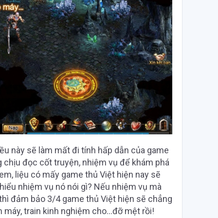
ều này sẽ làm mất đi tính hấp dẫn của game
g chịu đọc cốt truyện, nhiệm vụ để khám phá
em, liệu có mấy game thủ Việt hiện nay sẽ
 hiểu nhiệm vụ nó nói gì? Nếu nhiệm vụ mà
thì đảm bảo 3/4 game thủ Việt hiện sẽ chẳng
máy, train kinh nghiệm cho…đỡ mệt rồi!