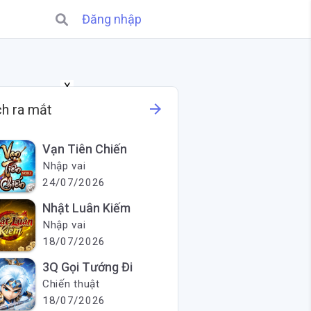
Đăng nhập
X
arrow_forward
ch ra mắt
Vạn Tiên Chiến
Nhập vai
24/07/2026
Nhật Luân Kiếm
Nhập vai
18/07/2026
3Q Gọi Tướng Đi
Chiến thuật
18/07/2026