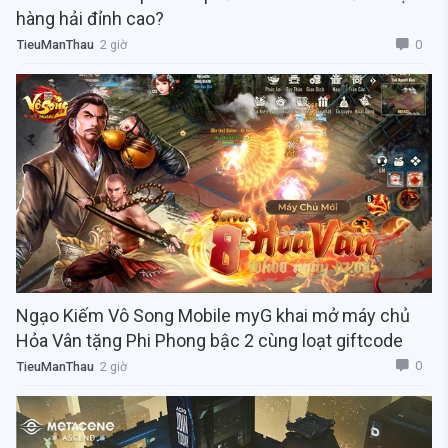
hàng hải đỉnh cao?
0
TieuManThau
2 giờ
Ngạo Kiếm Vô Song Mobile myG khai mở máy chủ
Hỏa Vân tặng Phi Phong bậc 2 cùng loạt giftcode
0
TieuManThau
2 giờ