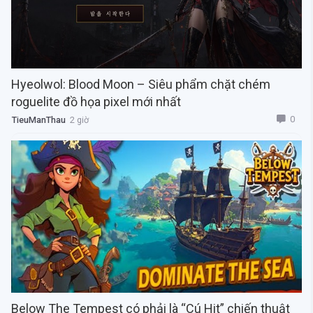
Hyeolwol: Blood Moon – Siêu phẩm chặt chém
roguelite đồ họa pixel mới nhất
0
TieuManThau
2 giờ
Below The Tempest có phải là “Cú Hit” chiến thuật