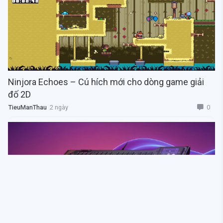
Ninjora Echoes – Cú hích mới cho dòng game giải
đố 2D
0
TieuManThau
2 ngày