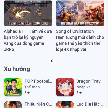
Alphadia F – Tấm vé đưa
Song of Civilization –
bạn trở lại kỷ nguyên
Hiện tượng mới dành cho
vàng của dòng game
game thủ yêu thích thể
JRPG
loại 4X nhập vai
X
Xu hướng
TOP Football Club Mobile
Dragon Traveler VN
Thể thao
Nhập vai
5
5
star
star
Thiếu Niên Ca Hành: Khởi Động
Lục Địa Hắc Ám