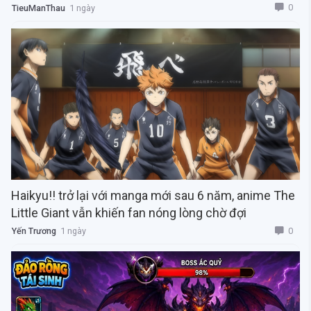
0
TieuManThau
1 ngày
Haikyu!! trở lại với manga mới sau 6 năm, anime The
Little Giant vẫn khiến fan nóng lòng chờ đợi
0
Yến Trương
1 ngày