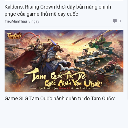
Kaldoris: Rising Crown khơi dậy bản năng chinh
phục của game thủ mê cày cuốc
0
TieuManThau
3 ngày
Game SLG Tam Quốc hành quân tự do Tam Quốc:
Tranh Bá Thiên Hạ mở đăng ký trước! Ra mắt trailer
CG, hẹn trước nhận Quan Vũ
0
TieuManThau
3 ngày