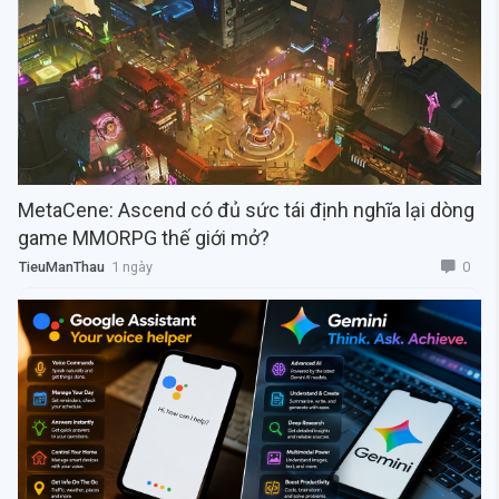
MetaCene: Ascend có đủ sức tái định nghĩa lại dòng
game MMORPG thế giới mở?
0
TieuManThau
1 ngày