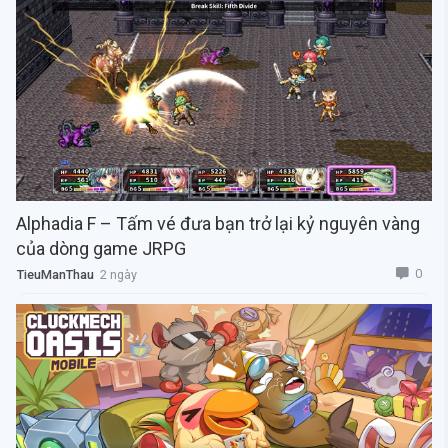
Alphadia F – Tấm vé đưa bạn trở lại kỷ nguyên vàng
của dòng game JRPG
0
TieuManThau
2 ngày