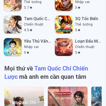
Thẻ tướng
Nhập vai
3.7
3
star
star
Tam Quốc Chí Chiến Lược
3Q Tốc Biến
Chiến thuật
Thẻ tướng
4.5
5
star
star
Yêu Thú Vấn Đạo Mobile
Loạn Đấu Manga VTC
Nhập vai
Chiến thuật
5
5
star
star
Mọi thứ về
Tam Quốc Chí Chiến
Lược
mà anh em cần quan tâm
Tam Quốc Chí –