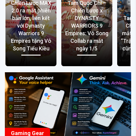
Chiến Lược MAX
Tam Quốc Chí –
2.0 ra mắt phiên
Chiến Lược x
bản lớn, liên kết
DYNASTY
Tam 
với Dynasty
WARRIORS 9
Chi
Warriors 9
Empires: Vô Song
mắt m
Empires tặng Vô
Collab ra mắt
“Trận
Song Tiểu Kiều
ngày 1/5
cùng 
Gaming Gear